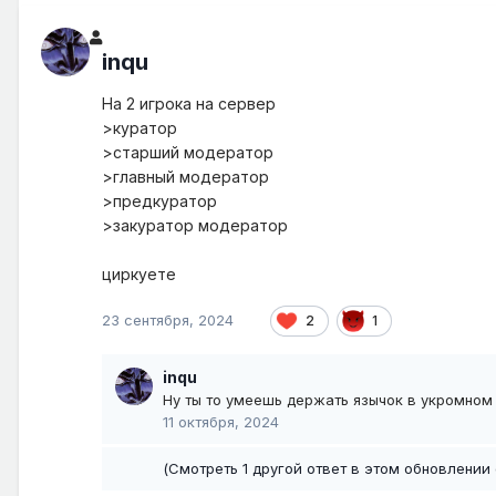
inqu
На 2 игрока на сервер
>куратор
>старший модератор
>главный модератор
>предкуратор
>закуратор модератор
циркуете
23 сентября, 2024
2
1
inqu
Ну ты то умеешь держать язычок в укромно
11 октября, 2024
(Смотреть 1 другой ответ в этом обновлении 