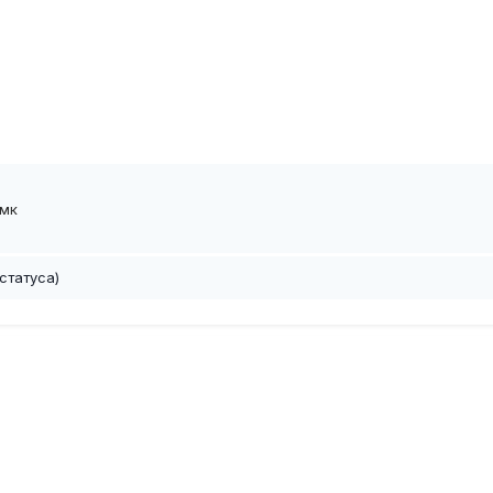
смк
статуса)