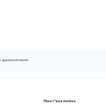
е душевнобольной
Лёха г*вна лепёха