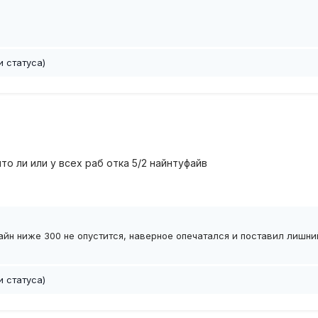
и статуса)
то ли или у всех раб отка 5/2 найнтуфайв
лайн ниже 300 не опустится, наверное опечатался и поставил лишн
и статуса)