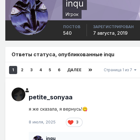
inqu
Игрок
ПОСТОВ
ЗАРЕГИСТРИРОВАН
540
7 августа, 2019
Ответы статуса, опубликованные inqu
1
2
3
4
5
6
ДАЛЕЕ
Страница 1 из 7
petite_sonyaa
я же сказала, я вернусь!
😋
8 июля, 2025
3
inqu