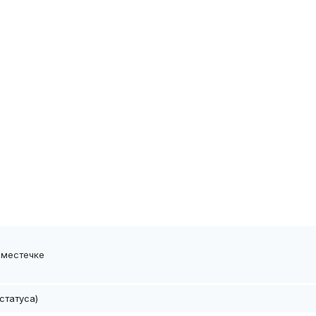
м местечке
статуса)