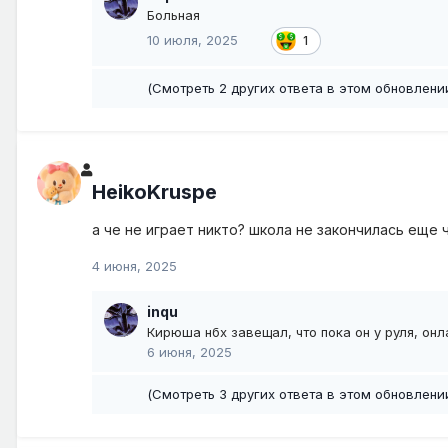
Больная
10 июля, 2025
1
(Смотреть 2 других ответа в этом обновлени
HeikoKruspe
а че не играет никто? школа не закончилась еще ч
4 июня, 2025
inqu
Кирюша нбх завещал, что пока он у руля, он
6 июня, 2025
(Смотреть 3 других ответа в этом обновлени