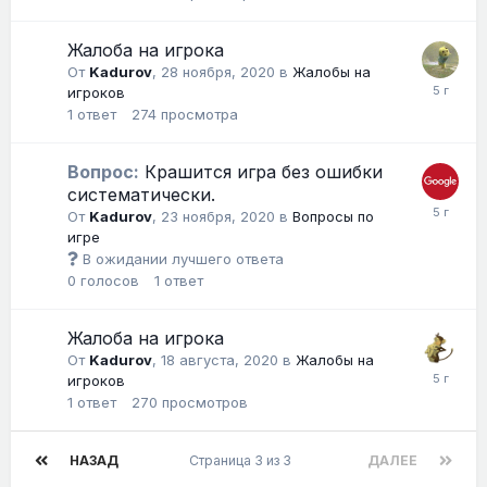
Жалоба на игрока
От
Kadurov
,
28 ноября, 2020
в
Жалобы на
игроков
1
ответ
274
просмотра
Вопрос:
Крашится игра без ошибки
систематически.
От
Kadurov
,
23 ноября, 2020
в
Вопросы по
игре
В ожидании лучшего ответа
0
голосов
1
ответ
Жалоба на игрока
От
Kadurov
,
18 августа, 2020
в
Жалобы на
игроков
1
ответ
270
просмотров
НАЗАД
Страница 3 из 3
ДАЛЕЕ