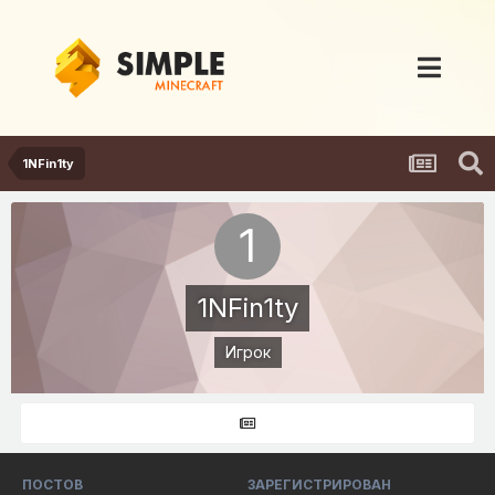
1NFin1ty
1NFin1ty
Игрок
ПОСТОВ
ЗАРЕГИСТРИРОВАН