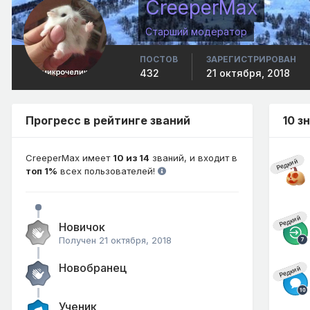
CreeperMax
Старший модератор
ПОСТОВ
ЗАРЕГИСТРИРОВАН
432
21 октября, 2018
Прогресс в рейтинге званий
10 з
CreeperMax имеет
10 из 14
званий, и входит в
Редкий
топ 1%
всех пользователей!
Редкий
Новичок
Получен
21 октября, 2018
Новобранец
Редкий
Ученик