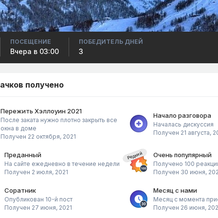
ПОСЕЩЕНИЕ
ПОБЕДИТЕЛЬ ДНЕЙ
Вчера в 03:00
3
начков получено
Пережить Хэллоуин 2021
Начало разговора
После заката нужно плотно закрыть все
Началась дискуссия
окна в доме
Получен
21 августа, 2
Получен
22 октября, 2021
Редкий
Преданный
Очень популярный
На сайте ежедневно в течение недели
Получено 100 реакци
Получен
2 июля, 2021
Получен
30 июня, 20
Соратник
Месяц с нами
Опубликован 10-й пост
Месяц с момента пр
Получен
27 июня, 2021
Получен
26 июня, 202