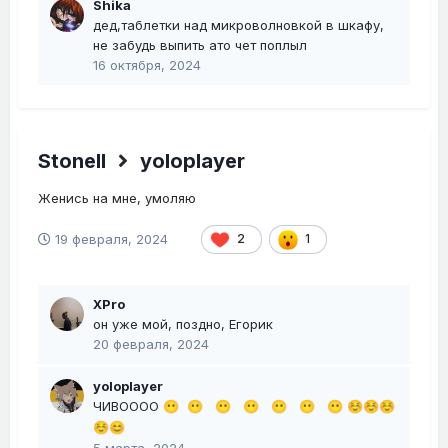
Shika
дед,таблетки над микроволновкой в шкафу,
не забудь выпить ато чет поплыл
16 октября, 2024
Stonell
yoloplayer
Женись на мне, умоляю
19 февраля, 2024
2
1
XPro
он уже мой, поздно, Егорик
20 февраля, 2024
yoloplayer
ЧИВОООО
😶
😶
😶
😶
😶
😶
😶
☺️
☺️
☺️
☺️
😊