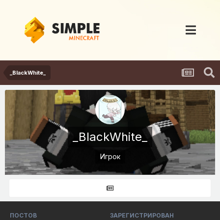
_BlackWhite_
_BlackWhite_
Игрок
ПОСТОВ
ЗАРЕГИСТРИРОВАН