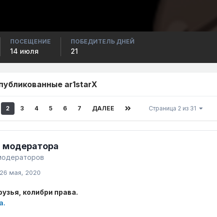
ПОСЕЩЕНИЕ
ПОБЕДИТЕЛЬ ДНЕЙ
14 июля
21
публикованные ar1starX
2
3
4
5
6
7
ДАЛЕЕ
Страница 2 из 31
 модератора
модераторов
26 мая, 2020
рузья, колибри права.
а.