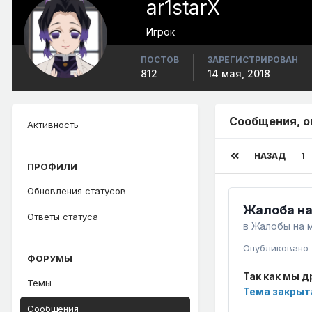
ar1starX
Игрок
ПОСТОВ
ЗАРЕГИСТРИРОВАН
812
14 мая, 2018
Сообщения, о
Активность
НАЗАД
1
ПРОФИЛИ
Обновления статусов
Жалоба на
Ответы статуса
в
Жалобы на 
Опубликовано
ФОРУМЫ
Так как мы д
Темы
Тема закрыт
Сообщения