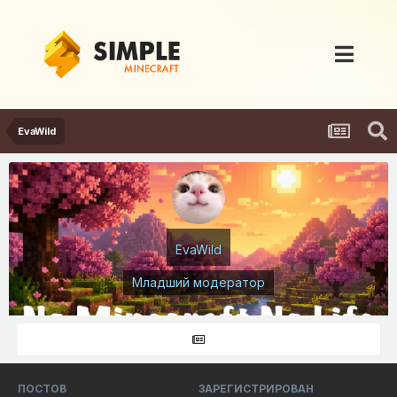
EvaWild
EvaWild
Младший модератор
ПОСТОВ
ЗАРЕГИСТРИРОВАН