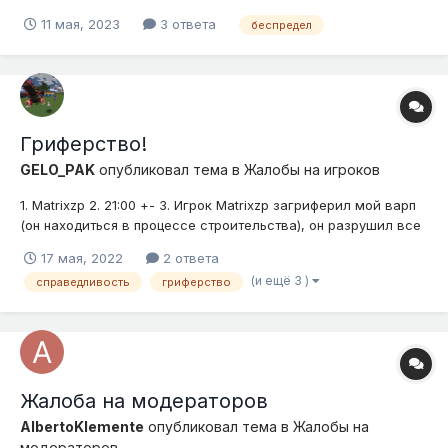
Доказательства (скриншоты, видео) 4. Подробное описание
11 мая, 2023
3 ответа
беспредел
нарушения (опишите ситуацию) Я спросил у кумкват,за что
меня заблокировал Marshmelloy , она ответила за участие в...
Гриферство!
GELO_PAK
опубликовал тема в
Жалобы на игроков
1. Matrixzp 2. 21:00 +- 3. Игрок Matrixzp загриферил мой варп
(он находиться в процессе строительства), он разрушил все
торговые станции во всех разделах, сломал все мои
17 мая, 2022
2 ответа
шалкера, украл зэдки и огромное кол-во мега камней. Я
(и ещё 3 )
справедливость
гриферство
игрок приличный и правдивый, на меня не было ни одной
жалобы, все...
Жалоба на модераторов
AlbertoKlemente
опубликовал тема в
Жалобы на
модераторов