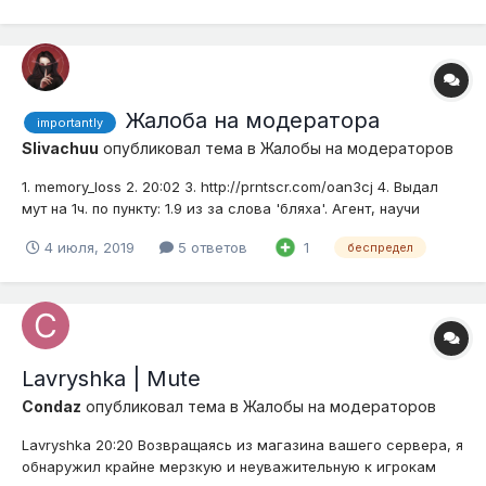
79437d2c520/png К огромному сожалению у меня нет
скринов чатика. 4. Подробное описание нарушения (о...
Жалоба на модератора
importantly
Slivachuu
опубликовал тема в
Жалобы на модераторов
1. memory_loss 2. 20:02 3. http://prntscr.com/oan3cj 4. Выдал
мут на 1ч. по пункту: 1.9 из за слова 'бляха'. Агент, научи
своих модераторов правилам.
4 июля, 2019
5 ответов
1
беспредел
Lavryshka | Mute
Condaz
опубликовал тема в
Жалобы на модераторов
Lavryshka 20:20 Возвращаясь из магазина вашего сервера, я
обнаружил крайне мерзкую и неуважительную к игрокам