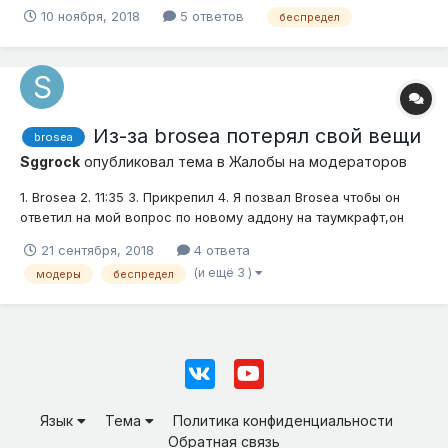
конструкцию, внешне формой и цветом напоминает мужской
10 ноября, 2018
5 ответов
беспредел
половой орган в возбужденном состоянии. Я оказался
ошарашен, меня возмутило столь ужасное отношение к
игрокам! Я решил...
Из-за brosea потерял свой вещи
brosea
Sggrock
опубликовал тема в
Жалобы на модераторов
1. Brosea 2. 11:35 3. Прикрепил 4. Я позвал Brosea чтобы он
ответил на мой вопрос по новому аддону на таумкрафт,он
ответил и потом не хотел уходить из терры и мелькал перед
21 сентября, 2018
4 ответа
глазами,Потом я рассказал ему про блок который меня убил
(и ещё 3 )
модеры
беспредел
и я потерял все свой вещи,он спросил что это за блок,я...
Язык
Тема
Политика конфиденциальности
Обратная связь