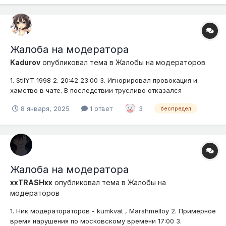
Жалоба на модератора
Kadurov
опубликовал тема в
Жалобы на модераторов
1. StilYT_1998 2. 20:42 23:00 3. Игнорировал провокация и
хамство в чате. В последствии трусливо отказался
принимать жалобу на пользователя что первый и без какой
8 января, 2025
1 ответ
3
беспредел
либо причины стал провоцировать меня в чате пока я
общался с kelvyp_YT. И выдал наказание мне за разжигание
конфликта к...
Жалоба на модератора
xxTRASHxx
опубликовал тема в
Жалобы на
модераторов
1. Ник модератораторов - kumkvat , Marshmelloy 2. Примерное
время нарушения по московскому времени 17:00 3.