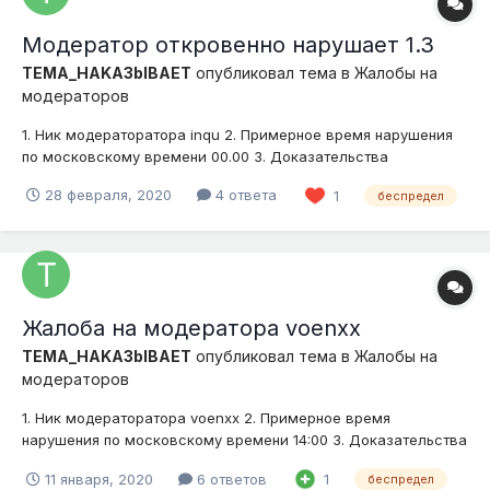
Модератор откровенно нарушает 1.3
TEMA_HAKA3blBAET
опубликовал тема в
Жалобы на
модераторов
1. Ник модераторатора inqu 2. Примерное время нарушения
по московскому времени 00.00 3. Доказательства
(скриншоты, видео) 4. Подробное описание нарушения
28 февраля, 2020
4 ответа
1
беспредел
(опишите ситуацию) Дал варн 1.3 и СЛЕДОМ за мной его же
и нарушил. При чем куда более серьезно, писать в
глобальный чат мод...
Жалоба на модератора voenxx
TEMA_HAKA3blBAET
опубликовал тема в
Жалобы на
модераторов
1. Ник модераторатора voenxx 2. Примерное время
нарушения по московскому времени 14:00 3. Доказательства
(скриншоты, видео)
11 января, 2020
6 ответов
1
беспредел
https://imageban.ru/show/2020/01/11/ba2ea2e6805b88d0e6ece