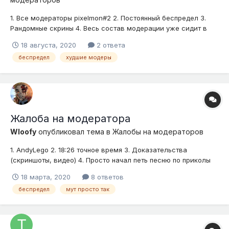
1. Все модераторы pixelmon#2 2. Постоянный беспредел 3.
Рандомные скрины 4. Весь состав модерации уже сидит в
печёнках у простых людей, кроме шестёрок которые
18 августа, 2020
2 ответа
натирают до блеска одно место модераторам ( возможно не
беспредел
худшие модеры
бесплатно). Постоянные муты за "якобы увиденную в словах
агрессию",...
Жалоба на модератора
Wloofy
опубликовал тема в
Жалобы на модераторов
1. AndyLego 2. 18:26 точное время 3. Доказательства
(скриншоты, видео) 4. Просто начал петь песню по приколы
спросил а что делать? и песня, модер просто дал мут за 2.0
18 марта, 2020
8 ответов
оск и унижение матерей, игроки сказали писать жб т.к это
беспредел
мут просто так
была песня, матов не был оск тоже Песня Tarry-Домоф...