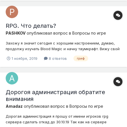
RPG. Что делать?
PASHKOV
опубликовал вопрос в
Вопросы по игре
Захожу я значит сегодня с хорошим настроением, думаю,
продолжу изучать Blood Magic и начну таумкрафт. Вижу свой
регион, все на месте... кроме сундуков, их нет. И я не
1 ноября, 2019
8 ответов
гриф
поминаю, как сервер который в рейтинге проектов в топе на
первом месте, может вообще допустить такую оплошность, я
думал эпоха грифе...
Дорогоя администрация обратите
внимания
Amadaz
опубликовал вопрос в
Вопросы по игре
Дорогая администрация я прошу от имени игроков rpg
сервера сделать откад до 30.10.19 Так как на сервере