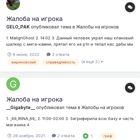
Жалоба на игрока
GELO_PAK
опубликовал тема в
Жалобы на игроков
1. MalignGhost 2. 14:02 3. Данный человек украл наш клановый
шалкер с мега-камни, прятал его на ртп и тепал нас дабы мы
его искали, а позже забрал и не отдавал. Он говорит о том,
8 июня, 2022
3 ответа
что он его просто скинул у нас на хоме, но его досихпор не
(и ещё 3 )
жириновский
справедливость
было найдено. Скорее всего очисткой он был удален. Н...
Жалоба на игрока
__Gigabyte__
опубликовал тема в
Жалобы на игроков
1. _69_IRINA_69_ 2. 11:00-02:00 3. Загрифирила всю базу и часть
магазина 4.
28 ноября, 2021
2 ответа
1
гриф