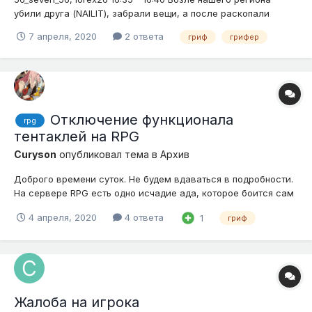
убили друга (NAILIT), забрали вещи, а после раскопали
территорию вокруг и залили водой сверху.
7 апреля, 2020
2 ответа
гриф
грифер
Отключение функционала
rpg
тентаклей на RPG
Curyson
опубликовал тема в
Архив
Доброго времени суток. Не будем вдаваться в подробности.
На сервере RPG есть одно исчадие ада, которое боится сам
Сатана. Называется одно разломом (В простонародье
4 апреля, 2020
4 ответа
1
гриф
Тентакля) Так вот, эта тентакля сносит всё и вся к чему
прикасается. Вы построили красивый дом? Понаставили
сундуко...
Жалоба на игрока