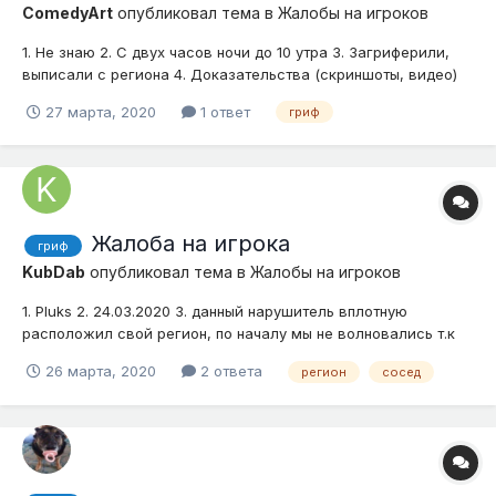
ComedyArt
опубликовал тема в
Жалобы на игроков
1. Не знаю 2. С двух часов ночи до 10 утра 3. Загриферили,
выписали с региона 4. Доказательства (скриншоты, видео)
27 марта, 2020
1 ответ
гриф
Жалоба на игрока
гриф
KubDab
опубликовал тема в
Жалобы на игроков
1. Pluks 2. 24.03.2020 3. данный нарушитель вплотную
расположил свой регион, по началу мы не волновались т.к
думали что он построит что то красивое. но нет он просто
26 марта, 2020
2 ответа
регион
сосед
сделал там ферму априкорнов, не понимаю чем
руководствовался этот игрок втискиваясь между двумя
нашими регионами. координаты...