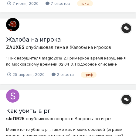
7 июля, 2020
7 ответов
гриф
на своем рг давшы мне заглотнуть лавы 4. Доказательства
(скриншоты, видео) ниже . есть и видео но там маты и оно
долгое...
Жалоба на игрока
ZAUXES
опубликовал тема в
Жалобы на игроков
1.Ник нарушителя magic2018 2.Примерное время нарушения
по московскому времени 02:04 3. Подробное описание
нарушения (опишите ситуацию) Втёрся в доверие с идеей
25 апреля, 2020
2 ответа
гриф
помочь с виноградом в итоге пока я был занят обчистил все
сундуки и все полки на которых были ценные вещи
свидетелем когда...
Как убить в рг
skif1925
опубликовал вопрос в
Вопросы по игре
Меня кто-то убил в рг, также как и моих соседей (играем
вместе, развиваемся отдельно) вот мы не понимаем, как?