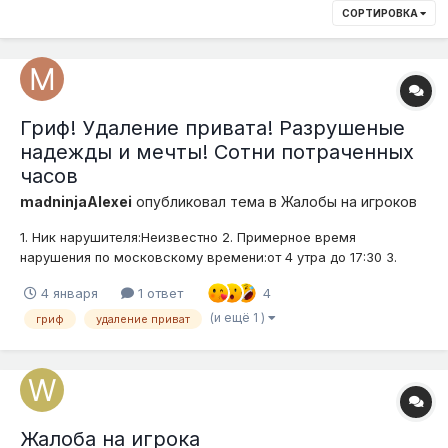
СОРТИРОВКА
Гриф! Удаление привата! Разрушеные
надежды и мечты! Сотни потраченных
часов
madninjaAlexei
опубликовал тема в
Жалобы на игроков
1. Ник нарушителя:Неизвестно 2. Примерное время
нарушения по московскому времени:от 4 утра до 17:30 3.
Подробное описание нарушения (опишите ситуацию):Ночью
4 января
1 ответ
4
перед сменой решил поиграть в майн, поизучать таум,
послушать музыку,затем посмотрев на время,вышел и
(и ещё 1 )
гриф
удаление приват
спокойно лёг спать, утром собра...
Жалоба на игрока