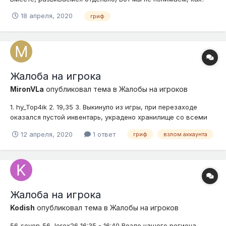
Говорят что поставили сэт Хоум, в их рг (не знаю правда ли
18 апреля, 2020
гриф
это) вообщем, кто это и как это сделали мы не знаем,
помогите коры напишу в ответ модератору или замам чтоб
не было ещё больше про...
Жалоба на игрока
MironVLa
опубликовал тема в
Жалобы на игроков
1. hy_Top4ik 2. 19,35 3. Выкинуло из игры, при перезаходе
оказался пустой инвентарь, украдено хранилище со всеми
ресурсами, в совладельцах оказался данный игрок, который
12 апреля, 2020
1 ответ
гриф
взлом аккаунта
в это время продолжал воровать. Из личного кабинета
пропали эконы и монеты. 4.
Жалоба на игрока
Kodish
опубликовал тема в
Жалобы на игроков
56_seven_56, lorex26 16:35 - 16:40 Возле нашего региона