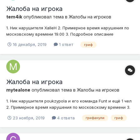
Жалоба на игрока
tem4ik
опубликовал тема в
Жалобы на игроков
1. Ник нарушителя XalleH 2. Примерное время нарушения по
московскому времени 19.00 3. Подробное описание
нарушения (опишите ситуацию) Обокрал абсолютно все что
16 декабря, 2019
1 ответ
гриф
было, не оставил ничего. 4. Доказательства (скриншоты,
видео) это он мне отправил с личной страницы
Жалоба на игрока
mytealone
опубликовал тема в
Жалобы на игроков
1. Ник нарушителя poukzypola и его команда Funt и ещё 1 чел
2. Примерное время нарушения по московскому времени 3.
Подробное описание нарушения (опишите ситуацию) я играл
23 ноября, 2019
4 ответа
грифанули
гриф
,доверился,а он грифанул всё сингулярку мэ 7 на 7 на 7
1500к иридия 300 ихора и т .д. 4. Доказательства (скринш...