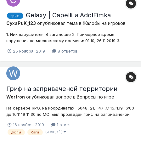
Gelaxy | Capelli и AdolFimka
гриф
CyxaPuK_123
опубликовал тема в
Жалобы на игроков
1. Ник нарушителя: В загаловке 2. Примерное время
нарушения по московскому времени: 01:10; 26.11.2019 3.
Подробное описание нарушения (опишите ситуацию): Играли
25 ноября, 2019
8 ответов
с другом в своё удовольствие, полетели к соседу, сосед
меня убил, я к нему телепортировался - он отдал вещи за
исключением ранца....
Гриф на заприваченой территории
Wortron
опубликовал вопрос в
Вопросы по игре
На сервере RPG. на координатах -5048, 21, -47 .С 15.11.19 16:00
до 16.11.19 11:30 по МС. Был прозведен гриф на заприваченой
территории, были разрушены сундуки, стена, портал в
16 ноября, 2019
1 ответ
Еребус, и половина привата.
(и ещё 1 )
дюпы
баги