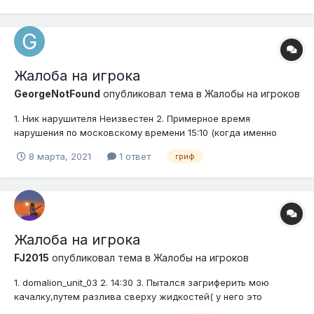
Жалоба на игрока
GeorgeNotFound
опубликовал тема в
Жалобы на игроков
1. Ник нарушителя Неизвестен 2. Примерное время
нарушения по московскому времени 15:10 (когда именно
произошло нарушения без понятия, как зашёл, так уже и
8 марта, 2021
1 ответ
гриф
увидел последствия) 3. Подробное описание нарушения
(опишите ситуацию) Гриф при помощи деревьев (представить
себе не мог, что деревья...
Жалоба на игрока
FJ2015
опубликовал тема в
Жалобы на игроков
1. domalion_unit_03 2. 14:30 3. Пытался загриферить мою
качалку,путем разлива сверху жидкостей( у него это
получилось кста) + нарушение по 1.9 4.