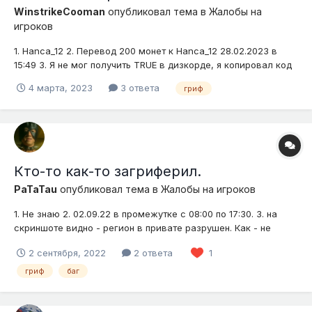
WinstrikeCooman
опубликовал тема в
Жалобы на
игроков
1. Hanca_12 2. Перевод 200 монет к Hanca_12 28.02.2023 в
15:49 3. Я не мог получить TRUE в дизкорде, я копировал код
который кидал бот, писало, что код неверный, а на прошлом
4 марта, 2023
3 ответа
гриф
варпе, никто на сервере не покупал монеты, и как обычно я
попросил Ваню (Hanca_12), найти человека который купит, о...
Кто-то как-то загриферил.
PaTaTau
опубликовал тема в
Жалобы на игроков
1. Не знаю 2. 02.09.22 в промежутке с 08:00 по 17:30. 3. на
скриншоте видно - регион в привате разрушен. Как - не
знаю, нашли способ как гриферить. В привате только я 1 и
2 сентября, 2022
2 ответа
1
всё. Рядом сломаны блоки разрушителем, но сам приват
непонятно чем сломали. 4.
гриф
баг