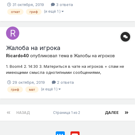
обнаружылся грифер который с помошью какогото предмета
31 октября, 2019
3 ответа
ломает сундуки не из wizardy скорее всего astral sorsery
(и ещё 1 )
откат
гриф
либо иной мод и желательно после откада отключить сервер
на технические робота а я п...
Жалоба на игрока
Ricardo40
опубликовал тема в
Жалобы на игроков
1. Boom4 2. 14:30 3. Материться в чате на игроков + спам не
имеющими смысла однотипными сообщениями,
гриферит(тпшится к игрокам и убивает(док-вы увы нет)) 4.
29 октября, 2019
2 ответа
Доказательства (скриншоты, видео)
(и ещё 1 )
гриф
мат
НАЗАД
Страница 1 из 2
ДАЛЕЕ