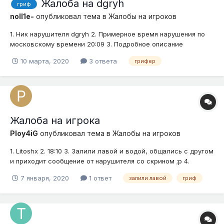
Жалоба на dgryh
гриф
noll1e-
опубликовал тема в
Жалобы на игроков
1. Ник нарушителя dgryh 2. Примерное время нарушения по
московскому времени 20:09 3. Подробное описание
нарушения (опишите ситуацию) Он попросил тепнуться
10 марта, 2020
3 ответа
грифер
"помочь", я тепнулся, начал ему помогать, он меня убил. Из
ценного был гравик и 3 сета квант. брони (для варпа) 4.
Доказательства...
Жалоба на игрока
Ploy4iG
опубликовал тема в
Жалобы на игроков
1. Litoshx 2. 18:10 3. Залили лавой и водой, общались с другом
и приходит сообщение от нарушителя со скрином ;p 4.
Переписка: Скриншот игры :
7 января, 2020
1 ответ
залили лавой
гриф