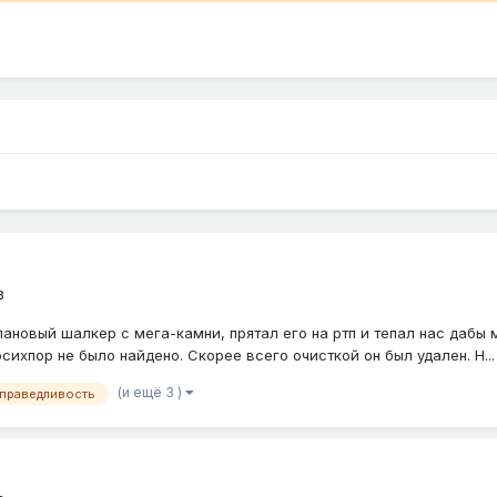
в
 клановый шалкер с мега-камни, прятал его на ртп и тепал нас дабы 
досихпор не было найдено. Скорее всего очисткой он был удален. Н...
(и ещё 3 )
праведливость