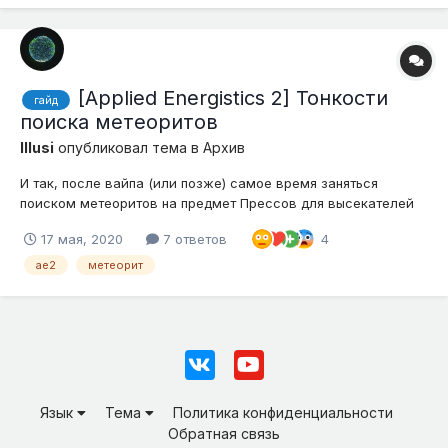
[Applied Energistics 2] Тонкости
гайд
поиска метеоритов
Illusi
опубликовал тема в
Архив
И так, после вайпа (или позже) самое время заняться
поиском метеоритов на предмет Прессов для высекателей
(которые стоят из рук по 7500 эк) Для начала нам нужно
17 мая, 2020
7 ответов
4
найти "Заряженный кристалл истинного кварца", который
выпадает из "Заряженной истинной кварцевой руды". Если
ae2
метеорит
играете на серве...
Язык
Тема
Политика конфиденциальности
Обратная связь