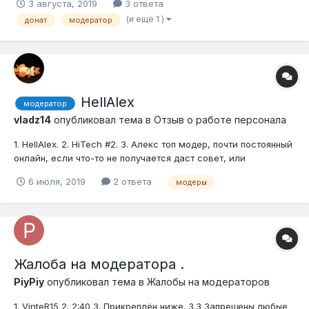
3 августа, 2019
3 ответа
(и ещё 1 )
донат
модератор
HellAlex
модератор
vladz14
опубликовал тема в
Отзыв о работе персонала
1. HellAlex. 2. HiTech #2. 3. Алекс топ модер, почти постоянный
онлайн, если что-то не получается даст совет, или
поможет.Никто так мне не запоминался, как Алекс. Снизу
6 июля, 2019
2 ответа
модеры
скриншоты его работы чтобы верили, что это не просто
слова. P.S на проекте я 2 года.
Жалоба на модератора .
PiyPiy
опубликовал тема в
Жалобы на модераторов
1. VinteR15 2. 2:40 3. Прикреплён ниже. 3.3 Запрещены любые