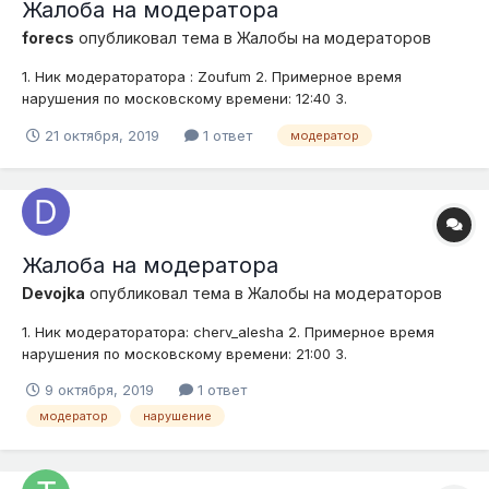
Жалоба на модератора
forecs
опубликовал тема в
Жалобы на модераторов
1. Ник модераторатора : Zoufum 2. Примерное время
нарушения по московскому времени: 12:40 3.
Доказательства (скриншоты, видео): 4. Подробное описание
21 октября, 2019
1 ответ
модератор
нарушения (опишите ситуацию): Мы общались на английском
языке и тут модератор начинает говорить что мы нарушаем
1.1 и даёт предупрежден...
Жалоба на модератора
Devojka
опубликовал тема в
Жалобы на модераторов
1. Ник модераторатора: cherv_alesha 2. Примерное время
нарушения по московскому времени: 21:00 3.
Доказательства (скриншоты, видео): снизу 4. Подробное
9 октября, 2019
1 ответ
описание нарушения (опишите ситуацию): Вообщем, играю я
модератор
нарушение
себе такой, строю дом, а тут мут прилетает на 2 часа, 1.3 и
1.6 форум. Тут я...