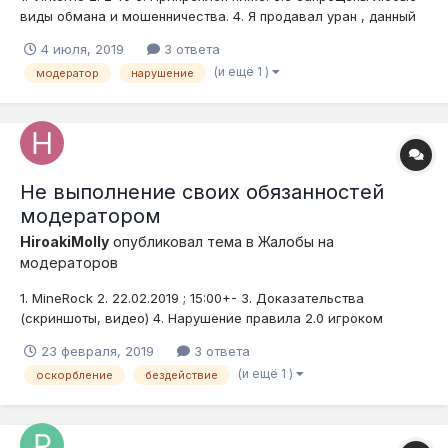
виды обмана и мошенничества. 4. Я продавал уран , данный
модератор встретил меня на варпе и сказал написать
4 июля, 2019
3 ответа
команду для перевода денег на его счёт , а потом попросил
(и ещё 1 )
модератор
нарушение
отдать ему уран , который у меня был. Это не первый...
Не выполнение своих обязанностей
модератором
HiroakiMolly
опубликовал тема в
Жалобы на
модераторов
1. MineRock 2. 22.02.2019 ; 15:00+- 3. Доказательства
(скриншоты, видео) 4. Нарушение правила 2.0 игроком
Yyglador. Бездействие модератора(хотя нет, он ему
23 февраля, 2019
3 ответа
предлагает отключить чат :з) Если этого игрока замутили,
(и ещё 1 )
оскорбление
бездействие
предоставьте доказательства, потому что в чате этого не
было