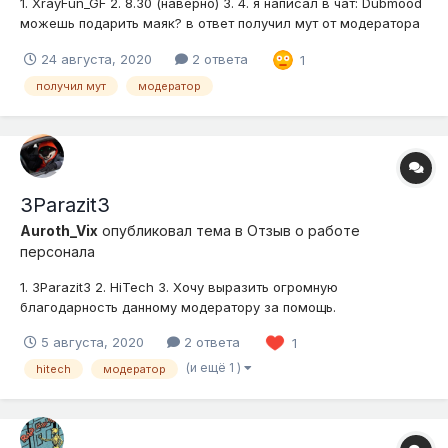
1. XrayFun_GF 2. 8.30 (наверно) 3. 4. я написал в чат: Dubmood
можешь подарить маяк? в ответ получил мут от модератора
(все на скриншотах)
24 августа, 2020
2 ответа
1
получил мут
модератор
3Parazit3
Auroth_Vix
опубликовал тема в
Отзыв о работе
персонала
1. 3Parazit3 2. HiTech 3. Хочу выразить огромную
благодарность данному модератору за помощь.
Безвозмездно помог очистить оккупированный землей
5 августа, 2020
2 ответа
1
регион. Очень вежлив. Почистили быстро, еще и рельеф
вокруг восстановили. Цены ему нет х)
(и ещё 1 )
hitech
модератор