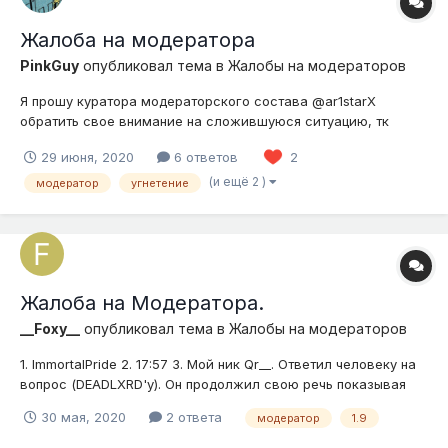
Жалоба на модератора
PinkGuy
опубликовал тема в
Жалобы на модераторов
Я прошу куратора модераторского состава @ar1starX
обратить свое внимание на сложившуюся ситуацию, тк
модератор сообщил что "уточнял" уже у кого-то. 1. Ник
29 июня, 2020
6 ответов
2
модераторатора @Nielson 2. Примерное время нарушения по
московскому времени 00:22 3. Доказательства (скриншоты,
(и ещё 2 )
модератор
угнетение
видео) Вс...
Жалоба на Модератора.
__Foxy__
опубликовал тема в
Жалобы на модераторов
1. ImmortalPride 2. 17:57 3. Мой ник Qr__. Ответил человеку на
вопрос (DEADLXRD'у). Он продолжил свою речь показывая
свое превосходство(Не к этой теме). Я ответил немного в
30 мая, 2020
2 ответа
модератор
1.9
грубой форме(Без матов), но Модератор ImmortalPride
посчитал, что я употребил мат, и выдал мут на 2+часа. 4.