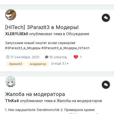
чужие вещи, помогать игрока...
[HiTech] 3Parazit3 в Модеры!
XLEBYLIIEk0
опубликовал тема в
Обсуждение
Запускаем новый хештег всем сервером!
#3Parazit3_в_Модеры #3Parazit3_в_Модеры_HiTech
#3Parazit3_в_Модеры
17 сентября, 2021
10 ответов
1
(и ещё 3 )
3parazit3
модератор
Жалоба на модератора
T1nKa4
опубликовал тема в
Жалобы на модераторов
1. Ник нарушителя: Dendimonchik 2. Примерное время