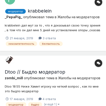
krabbelein
модератор
_PepaPig_
опубликовал тема в
Жалобы на модераторов
krabbelein дал мут за то , что я доказывал свою точку зрения
, в том что он дал мне 5 дней на установление опоры ,сказав
что это предупреждение по статье , хотя такой статьи нет и
21 января, 2019
3 ответа
он онавал это тем ,что по статье 5.1 он может давать
некомпетентность
безтактность
предупреждения , но как я понимаю сам он придумывать не
может . Пос...
Dtoo // Быдло модератор
zombi_mill
опубликовал тема в
Жалобы на модераторов
Dtoo 18:55 Ниже Хамит игроку на четкий вопрос , как по мне
это быдло модератор
17 января, 2019
4 ответа
(и ещё 1 )
модератор
быдло