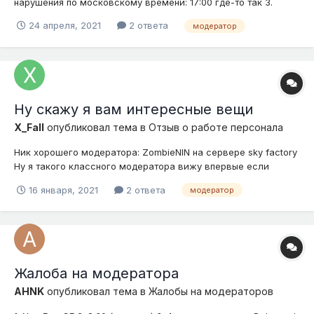
нарушения по московскому времени: 17:00 где-то так 3.
Подробное описание нарушения (опишите ситуацию): этот
24 апреля, 2021
2 ответа
модератор
модератор замутил меня на 10 минут по причине 1.2 и пред.
дал 2 раза за 1.2 4. Доказательства (скриншоты, видео):
Желаю у...
Ну скажу я вам интересные вещи
X_Fall
опубликовал тема в
Отзыв о работе персонала
Ник хорошего модератора: ZombieNIN на сервере sky factory
Ну я такого классного модератора вижу впервые если
росписать по пунктам то будет примерно так: 1. Помог мне
16 января, 2021
2 ответа
модератор
разобраться со многими механизмами 2. Отзывчивый 3.
Адекватный (а это самое главное в модераторе) Ну вроде...
Жалоба на модератора
AHNK
опубликовал тема в
Жалобы на модераторов