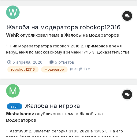
Жалоба на модератора robokop12316
WehR
опубликовал тема в
Жалобы на модераторов
1. Ник модераторатора robokop12316 2. Примерное время
нарушения по московскому времени 17:15 3. Доказательства
(скриншоты, видео) 4. Подробное описание нарушения
5 апреля, 2020
5 ответов
(опишите ситуацию) Модератор провоцирует и угрожает
(и ещё 1 )
robokop12316
модератор
игрокам сервера, а затем раздаёт им муты. Так же непоср...
Жалоба на игрока
варп
MishaIvanov
опубликовал тема в
Жалобы на
модераторов
1. Asdf890f 2. Заметил сегодня 31.03.2020 в 16:35 3. На его