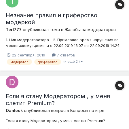
Незнание правил и гриферство
модеркой
Terl777
опубликовал тема в
Жалобы на модераторов
1. Ник модераторатора - 2. Примерное время нарушения по
московскому времени с 22.09.2019 13:07 по 22.09.2019 14:24
3. Доказательства (скриншоты, видео) 4. Подробное
22 сентября, 2019
7 ответов
описание нарушения (опишите ситуацию). Сначало купил 500
(и ещё 2 )
модератор
гриферство
гнилой плоти за 15к эконов с доплатой...
Если я стану Модератором , у меня
слетит Premium?
Danlock
опубликовал вопрос в
Вопросы по игре
Если я стану Модератором , у меня слетит Premium?