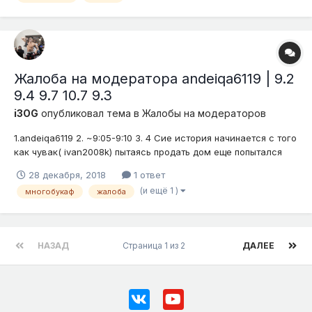
Жалоба на модератора andeiqa6119 | 9.2
9.4 9.7 10.7 9.3
i3OG
опубликовал тема в
Жалобы на модераторов
1.andeiqa6119 2. ~9:05-9:10 3. 4 Сие история начинается с того
как чувак( ivan2008k) пытаясь продать дом еще попытался
меня загриферить XD "скрины будут если попросите".Заходит
28 декабря, 2018
1 ответ
наш альфач и видя то как чел называет меня коровой а я
(и ещё 1 )
многобукаф
жалоба
лишь шучу над ним(1.3 должен быть пп а не мут p.s еще...
НАЗАД
Страница 1 из 2
ДАЛЕЕ