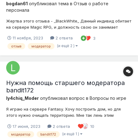
bogdan61
опубликовал тема в
Отзыв о работе
персонала
Жертва этого отзыва - _BlackWhite_ Данный индивид обитает
на сервере Magic RPG, и должность свою он занимает
относительно недолго. Тем не менее - он уже успел
11 ноября, 2023
2 ответа
3
преуспеть. За свой долгий стаж я повидал много модеров,
ловеров и хедов, и к счастью, он стал одним из тех, кто как
(и ещё 2 )
отзыв
модератор
минимум заслуживае...
Нужна помощь старшего модератора
bandit172
ly4chiq_Moder
опубликовал вопрос в
Вопросы по игре
Я играю на сервере Fantasy. Хочу построить дом, но для
этого нужно очищать территорию. Мне так лень этим
заниматься((( Хочу, чтобы мне помог старший модератор
17 июня, 2023
2 ответа
10
сервера Fantasy: bandit172. Он такой хороший, добрый и
отзывчивый. Умеет вторгаться в чужие инвентари, воровать
(и ещё 1 )
модератор
bandit172