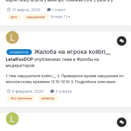
варпе /warp acacia у меня фпс понижается в 2 раза а у
других игроков также, если не сильней(нарушение 7.1) 4. На
31 марта, 2020
1 ответ
первом скрине видно фпс дома а на втором фпс на варпе
(и ещё 1 )
фпс
нарушение
Жалоба на игрока kolibri__
модератор
LetalFoxDCP
опубликовал тема в
Жалобы на
модераторов
1. Ник нарушителя kolibri__ 2. Примерное время нарушения по
московскому времени 12:15-12:10 3. Подробное описание
нарушения (опишите ситуацию) Отобрал покемона без
9 февраля, 2020
3 ответа
причины,чтобы вернуть человеку,которого я якобы обманул.
без причины
клевета
4. Доказательства (скриншоты, видео)