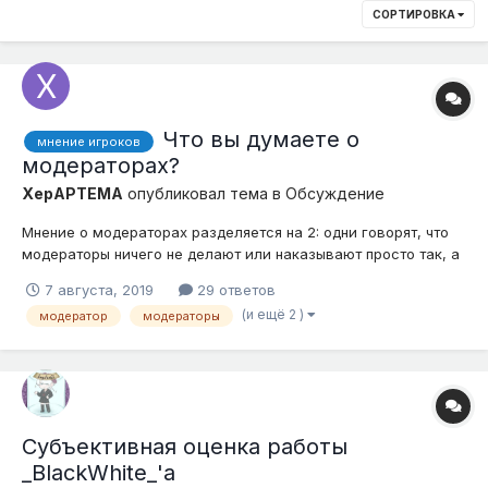
СОРТИРОВКА
Что вы думаете о
мнение игроков
модераторах?
XepAPTEMA
опубликовал тема в
Обсуждение
Мнение о модераторах разделяется на 2: одни говорят, что
модераторы ничего не делают или наказывают просто так, а
другие, что модераторы - лучшие люди, благодаря которым
7 августа, 2019
29 ответов
добро превышает зло ^_^. Лично я ближе ко второму, но
(и ещё 2 )
модератор
модераторы
также интересно узнать ваше мнение по этому поводу.
Субъективная оценка работы
_BlackWhite_'a