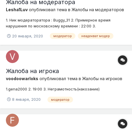
Жалоба на модератора
Lesha1Luv
опубликовал тема в
Жалобы на модераторов
1. Ник модераторатора : Buggy_31 2. Примерное время
нарушения по московскому времени : 22:00 3.
Доказательства (скриншоты, видео) : 4. Подробное описание
20 января, 2020
модератор
неадекват модер
нарушения (опишите ситуацию) : Ко мне на регион тпшнулся
модератор под ником Buggi_31, за собой он телепортировал
игрока _Krolik...
Жалоба на игрока
voodoowarloks
опубликовал тема в
Жалобы на игроков
1.gena2000 2. 19:00 3. Неграмотность(накозание)
8 января, 2020
модератор