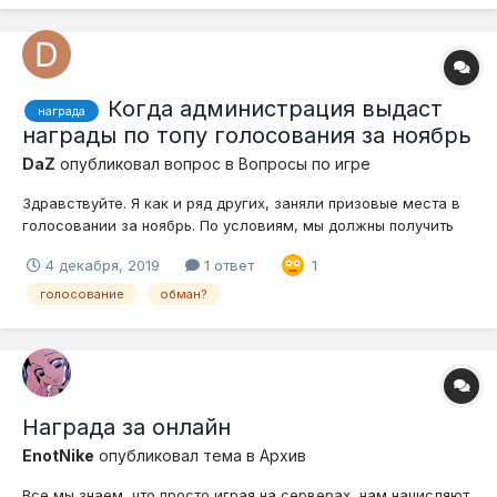
Когда администрация выдаст
награда
награды по топу голосования за ноябрь
DaZ
опубликовал вопрос в
Вопросы по игре
Здравствуйте. Я как и ряд других, заняли призовые места в
голосовании за ноябрь. По условиям, мы должны получить
вознаграждение, но @Goodvise, чьи контакты указаны в
4 декабря, 2019
1 ответ
1
посте выигрыша, почему-то игнорирует нас. Я понимаю, что
возможно, человек занят, но все же, когда я получу свои 40
голосование
обман?
гривен 350 монет,...
Награда за онлайн
EnotNike
опубликовал тема в
Архив
Все мы знаем, что просто играя на серверах, нам начисляют