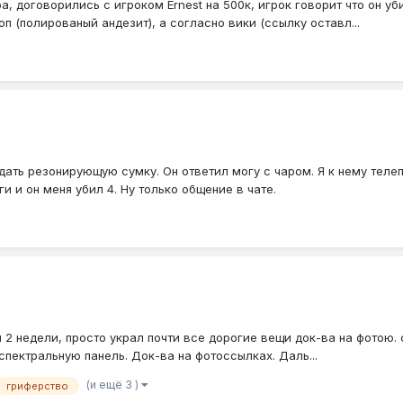
ара, договорились с игроком Ernest на 500к, игрок говорит что он уб
оп (полированый андезит), а согласно вики (ссылку оставл...
продать резонирующую сумку. Он ответил могу с чаром. Я к нему те
и и он меня убил 4. Ну только общение в чате.
ал 2 недели, просто украл почти все дорогие вещи док-ва на фотою. 
спектральную панель. Док-ва на фотоссылках. Даль...
(и ещё 3 )
гриферство