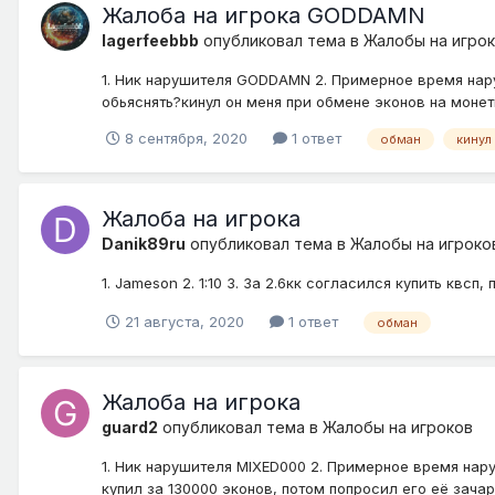
Жалоба на игрока GODDAMN
lagerfeebbb
опубликовал тема в
Жалобы на игро
1. Ник нарушителя GODDAMN 2. Примерное время нар
обьяснять?кинул он меня при обмене эконов на монеты
8 сентября, 2020
1 ответ
обман
кинул
Жалоба на игрока
Danik89ru
опубликовал тема в
Жалобы на игроко
1. Jameson 2. 1:10 3. За 2.6кк согласился купить квс
21 августа, 2020
1 ответ
обман
Жалоба на игрока
guard2
опубликовал тема в
Жалобы на игроков
1. Ник нарушителя MIXED000 2. Примерное время нар
купил за 130000 эконов, потом попросил его её зачари