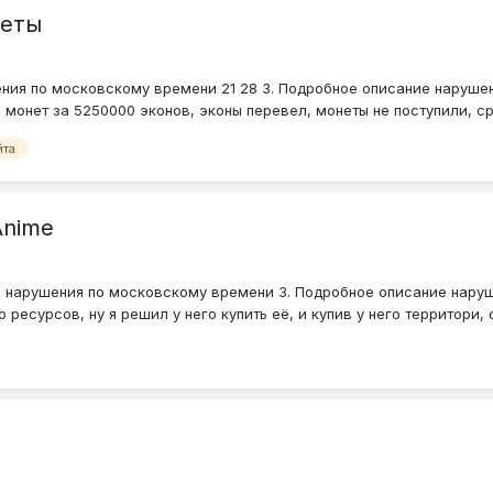
неты
ения по московскому времени 21 28 3. Подробное описание наруше
0 монет за 5250000 эконов, эконы перевел, монеты не поступили, сра
йта
Anime
мя нарушения по московскому времени 3. Подробное описание нару
ресурсов, ну я решил у него купить её, и купив у него территори, он