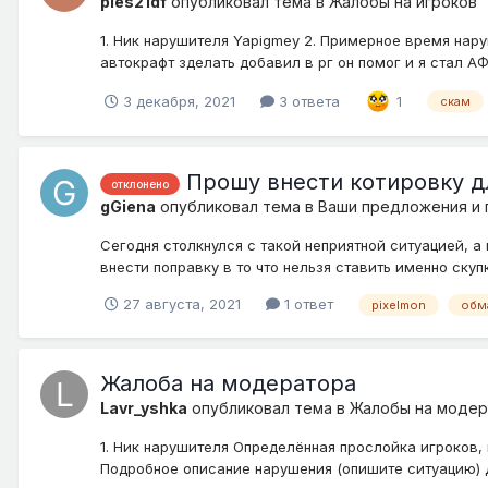
ples21df
опубликовал тема в
Жалобы на игроков
1. Ник нарушителя Yapigmey 2. Примерное время нар
автокрафт зделать добавил в рг он помог и я стал АФ
3 декабря, 2021
3 ответа
1
скам
Прошу внести котировку дл
отклонено
gGiena
опубликовал тема в
Ваши предложения и
Сегодня столкнулся с такой неприятной ситуацией, а
внести поправку в то что нельзя ставить именно скуп
27 августа, 2021
1 ответ
pixelmon
обм
Жалоба на модератора
Lavr_yshka
опубликовал тема в
Жалобы на моде
1. Ник нарушителя Определённая прослойка игроков
Подробное описание нарушения (опишите ситуацию) Д