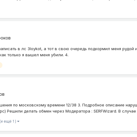
роков
 написать в лс 3loykot, а тот в свою очередь подкормил меня рудой
 как только я вышел меня убили. 4.
ов
рушения по московскому времени 12/38 3. Подробное описание наруш
рс) Решили делать обмен через Модератора : SERFWizard. В случае е
(и ещё 1 )