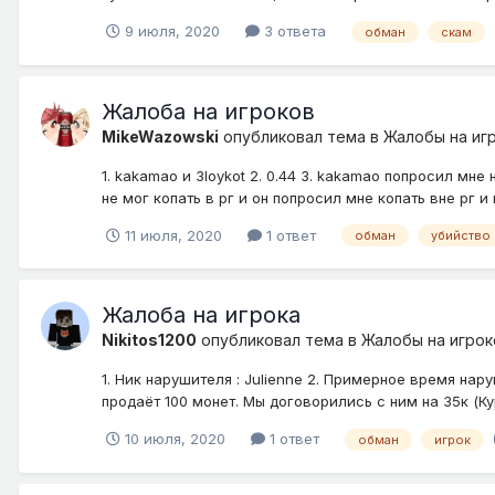
9 июля, 2020
3 ответа
обман
скам
Жалоба на игроков
MikeWazowski
опубликовал тема в
Жалобы на иг
1. kakamao и 3loykot 2. 0.44 3. kakamao попросил мне
не мог копать в рг и он попросил мне копать вне рг и
11 июля, 2020
1 ответ
обман
убийство
Жалоба на игрока
Nikitos1200
опубликовал тема в
Жалобы на игрок
1. Ник нарушителя : Julienne 2. Примерное время на
продаёт 100 монет. Мы договорились с ним на 35к (Ку
10 июля, 2020
1 ответ
обман
игрок