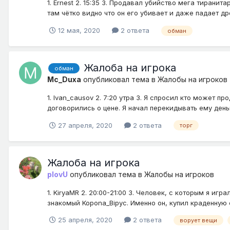
1. Ernest 2. 15:35 3. Продавал убийство мега тиранит
там чётко видно что он его убивает и даже падает др
12 мая, 2020
2 ответа
обман
Жалоба на игрока
обман
Mc_Duxa
опубликовал тема в
Жалобы на игроков
1. Ivan_causov 2. 7:20 утра 3. Я спросил кто может 
договорились о цене. Я начал перекидывать ему деньг
27 апреля, 2020
2 ответа
торг
Жалоба на игрока
plovU
опубликовал тема в
Жалобы на игроков
1. KiryaMR 2. 20:00-21:00 3. Человек, с которым я игр
знакомый Kopona_Bipyc. Именно он, купил краденную 
25 апреля, 2020
2 ответа
ворует вещи