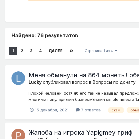
Найдено: 76 результатов
1
2
3
4
ДАЛЕЕ
Страница 1 из 4
Меня обманули на 864 монеты! об
Lucky
опубликовал вопрос в
Вопросы по донату
Плохой человек, хотя яб его так не называл предлож
многими популярными бизнесмЕнами simpleminecraft.r
15 декабря, 2021
7 ответов
скам
обм
Жалоба на игрока Yapigmey гриф