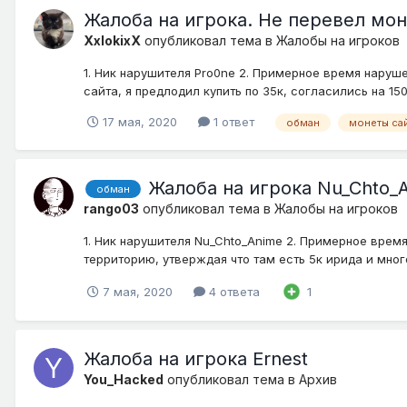
Жалоба на игрока. Не перевел мо
XxlokixX
опубликовал тема в
Жалобы на игроков
1. Ник нарушителя Pro0ne 2. Примерное время наруш
сайта, я предлодил купить по 35к, согласились на 15
17 мая, 2020
1 ответ
обман
монеты са
Жалоба на игрока Nu_Chto_
обман
rango03
опубликовал тема в
Жалобы на игроков
1. Ник нарушителя Nu_Chto_Anime 2. Примерное вре
территорию, утверждая что там есть 5к ирида и много 
7 мая, 2020
4 ответа
1
Жалоба на игрока Ernest
You_Hacked
опубликовал тема в
Архив