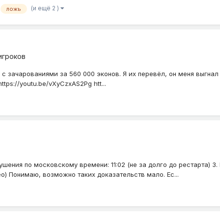
(и ещё 2 )
ложь
игроков
ель с зачарованиями за 560 000 эконов. Я их перевёл, он меня выгн
tps://youtu.be/vXyCzxAS2Pg htt...
рушения по московскому времени: 11:02 (не за долго до рестарта) 
о) Понимаю, возможно таких доказательств мало. Ес...