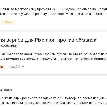
ушения по московскому времени 16:00 3. Подробное описание наруш
К после чего увидел пропажу почти всех Мэ ячеек и когда нажал на
обман
я варпов для Pixelmon против обманок.
 пожелания
 именно продал свой клубок судьбы думая что это покупка. Я поним
ку в комнате где продают предметы. Я считаю что нечестно ставить с
(и ещё 3 )
ан
раторов
, не желающих развиваться адекватно 2. Примерное время нарушен
анные игроки пользуясь предметом "Магнит" и зельем невидимости