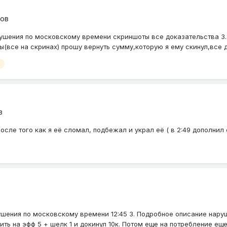
ков
ушения по московскому времени скриншоты все доказательства 3.
(все на скринах) прошу вернуть сумму,которую я ему скинул,все до
в
п, после того как я её сломал, подбежал и украл её ( в 2:49 дополн
ушения по московскому времени 12:45 3. Подробное описание наруш
ть на эфф 5 + шелк 1 и докинул 10к. Потом еще на потребление еще 