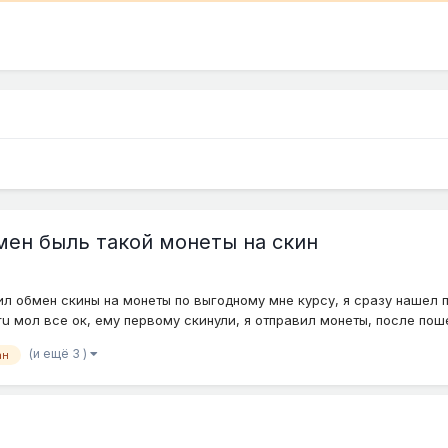
мен быль такой монеты на скин
ил обмен скины на монеты по выгодному мне курсу, я сразу нашел п
u мол все ок, ему первому скинули, я отправил монеты, после пошел
(и ещё 3 )
ан