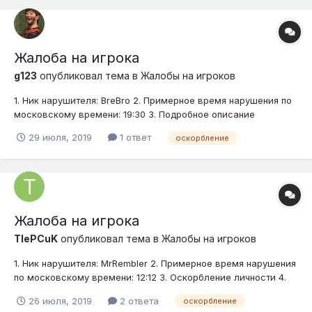
Жалоба на игрока
g123
опубликовал тема в
Жалобы на игроков
1. Ник нарушителя: BreBro 2. Примерное время нарушения по
московскому времени: 19:30 3. Подробное описание
нарушения (опишите ситуацию): оскорбление администрации
29 июля, 2019
1 ответ
оскорбление
4. Доказательства (скриншоты, видео)
Жалоба на игрока
TIePCuK
опубликовал тема в
Жалобы на игроков
1. Ник нарушителя: MrRembler 2. Примерное время нарушения
по московскому времени: 12:12 3. Оскорбление личности 4.
26 июля, 2019
2 ответа
оскорбление