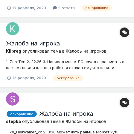
описание нарушения (опишите ситуацию) Пытался нагнать на
16 февраля, 2020
2 ответа
оскорбление
меня, и оскорбил. 4. Доказательства (скриншоты, видео)
Жалоба на игрока
Kilbreg
опубликовал тема в
Жалобы на игроков
1. ZoroTen 2. 22:26 3. Написал мне в ЛС начал спрашивать о
клетке гнева и как она робит, я сказал ему что занят и
дальше последовало оскорбление 4.
12 февраля, 2020
оскорбление
Жалоба на игрока
оскорбление
stepka
опубликовал тема в
Жалобы на игроков
1. xX_HellWalker_xx 2. 0:30 может чуть раньше Может чуть