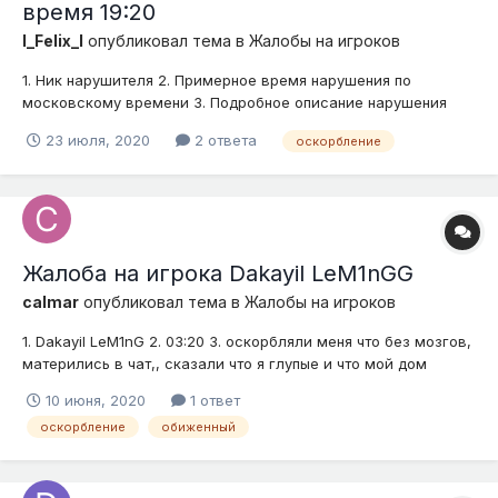
время 19:20
I_Felix_I
опубликовал тема в
Жалобы на игроков
1. Ник нарушителя 2. Примерное время нарушения по
московскому времени 3. Подробное описание нарушения
(опишите ситуацию) 4. Доказательства (скриншоты, видео)
23 июля, 2020
2 ответа
оскорбление
Жалоба на игрока Dakayil LeM1nGG
calmar
опубликовал тема в
Жалобы на игроков
1. Dakayil LeM1nG 2. 03:20 3. оскорбляли меня что без мозгов,
матерились в чат,, сказали что я глупые и что мой дом
блевотня а у них самих дом без опор и матерились в чат 4.
10 июня, 2020
1 ответ
Доказательства (скриншоты, видео)
оскорбление
обиженный