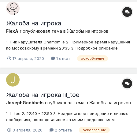
Жалоба на игрока
FlexAir
опубликовал тема в
Жалобы на игроков
1. Ник нарушителя Chamomile 2. Примерное время нарушения
по московскому времени 20:35 3. Подробное описание
нарушения (опишите ситуацию) Оскорбление 4.
17 апреля, 2020
1 ответ
оскорбление
Доказательства (скриншоты, видео)
Жалоба на игрока lil_toe
JosephGoebbels
опубликовал тема в
Жалобы на игроков
1. lil_toe 2. 22:40 - 22:50 3. Неадекватное поведение в личных
сообщениях, последовавшее за моим предложением
покупки товара. 4. Доказательства ниже
3 апреля, 2020
2 ответа
оскорбление