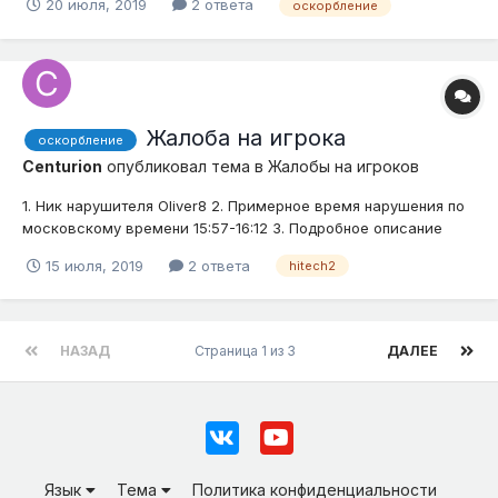
20 июля, 2019
2 ответа
оскорбление
Жалоба на игрока
оскорбление
Centurion
опубликовал тема в
Жалобы на игроков
1. Ник нарушителя Oliver8 2. Примерное время нарушения по
московскому времени 15:57-16:12 3. Подробное описание
нарушения (опишите ситуацию): оскорбление 4.
15 июля, 2019
2 ответа
hitech2
Доказательства (скриншоты, видео)
НАЗАД
Страница 1 из 3
ДАЛЕЕ
Язык
Тема
Политика конфиденциальности