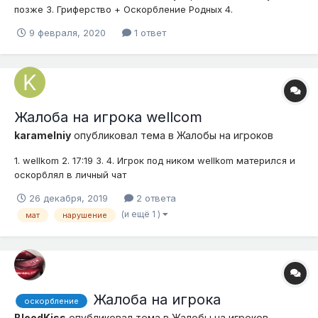
позже 3. Гриферство + Оскорбление Родных 4.
9 февраля, 2020
1 ответ
Жалоба на игрока wellcom
karamelniy
опубликовал тема в
Жалобы на игроков
1. wellkom 2. 17:19 3. 4. Игрок под ником wellkom матерился и
оскорблял в личный чат
26 декабря, 2019
2 ответа
(и ещё 1 )
мат
нарушение
Жалоба на игрока
оскорбление
BloodKiss
опубликовал тема в
Жалобы на игроков