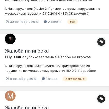
1. Ник нарушителя(kavie) 2. Примерное время нарушения по
московскому времени(01.10.2019 0:48(МСК время)) 3.
Подробное описание нарушения (опишите ситуацию)(Зашел
30 сентября, 2019
2 ответа
мат
новый игрок на сервер и сходу начал показывать всем какой
он крутой и какие все плохие) 4. Доказательства
(скриншоты, видео...
Жалоба на игрока
LLlyTHuK
опубликовал тема в
Жалобы на игроков
1. Ник нарушителя: 3JIou_3Adr0T 2. Примерное время
нарушения по московскому времени: 15:40 3. Подробное
описание нарушения (опишите ситуацию) Ему дали мут, за
8 сентября, 2019
1 ответ
оскорбление
жалобу от helove. Он подумал, что это я написал жалобу и
начал оскорблять 4. Доказательства (скриншоты, видео)
Жалоба на игрока