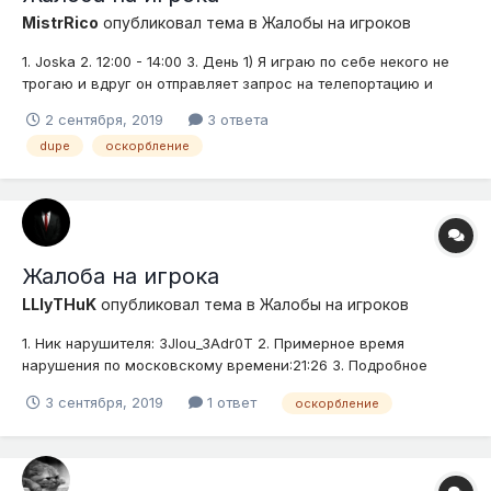
MistrRico
опубликовал тема в
Жалобы на игроков
1. Joska 2. 12:00 - 14:00 3. День 1) Я играю по себе некого не
трогаю и вдруг он отправляет запрос на телепортацию и
пишет: прими дюп покажу я принимаю ( написав команду rtp)
2 сентября, 2019
3 ответа
он начинает оскорблять меня и начинает бить Ванджарой,
dupe
оскорбление
писа сообщение что то вроде "ААААА вот ты ***** ты
думаеш чт...
Жалоба на игрока
LLlyTHuK
опубликовал тема в
Жалобы на игроков
1. Ник нарушителя: 3JIou_3Adr0T 2. Примерное время
нарушения по московскому времени:21:26 3. Подробное
описание нарушения (опишите ситуацию): 2 раза подряд
3 сентября, 2019
1 ответ
оскорбление
оскорбил, перед этим тоже оскорблял 4.