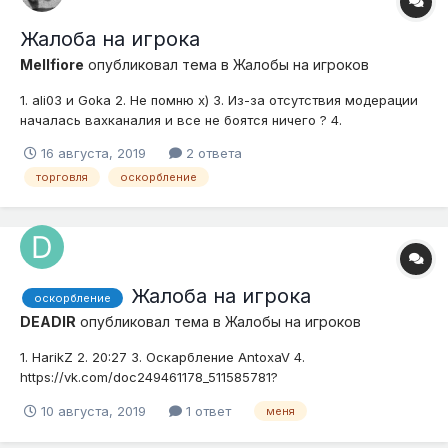
Жалоба на игрока
Mellfiore
опубликовал тема в
Жалобы на игроков
1. ali03 и Goka 2. Не помню х) 3. Из-за отсутствия модерации
началась вахканалия и все не боятся ничего ? 4.
Доказательства скриншоты
16 августа, 2019
2 ответа
торговля
оскорбление
Жалоба на игрока
оскорбление
DEADIR
опубликовал тема в
Жалобы на игроков
1. HarikZ 2. 20:27 3. Оскарбление AntoxaV 4.
https://vk.com/doc249461178_511585781?
hash=c6074ea766d2d39642&dl=37b44a5e6b5701eff3
10 августа, 2019
1 ответ
меня