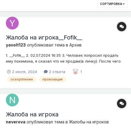
СОРТИРОВКА
Жалоба на игрока__Fofik__
yavolt123
опубликовал тема в
Архив
1. __Fofik__ 2. 02.07.2024 16:35 3. Человек попросил продать
ему покемона, я сказал что не продам(в личку). После чего
он назвал меня клоуном 4. Доказательство представлено на
2 июля, 2024
2 ответа
1
скриншоте
оскорбление
провокация
Жалоба на игрока
neverova
опубликовал тема в
Жалобы на игроков