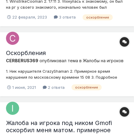
1. WinstrikeCooman 2. 17:11 3. тпхнулась к знакомому, он был
на рг у своего знакомого, изначально человек был
агрессивно ко мне настроен, тк рядом была его девушка
22 февраля, 2023
3 ответа
оскорбление
(хаха), потом, видимо, я его сильно выбесила и он начал
писать оскорбления в чат, стояла я при этом за его
регионом 4. До...
Оскорбления
CERBERUS369
опубликовал тема в
Жалобы на игроков
1. Ник нарушителя CrazyShaman 2. Примерное время
нарушения по московскому времени 15 08 3. Подробное
описание нарушения (опишите ситуацию) оскорбления в чате
1 июня, 2021
2 ответа
оскорбление
4. Доказательства (скриншоты, видео)
Жалоба на игрока под ником Gmofi
оскорбил меня матом. примерное