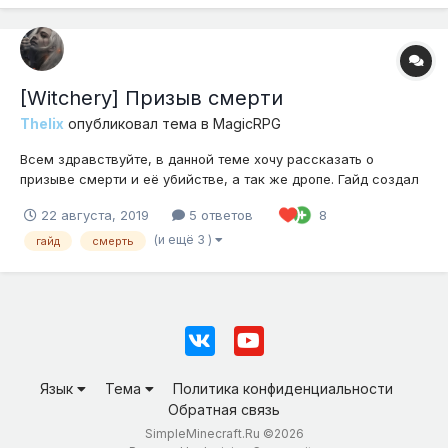
[Witchery] Призыв смерти
Thelix
опубликовал тема в
MagicRPG
Всем здравствуйте, в данной теме хочу рассказать о
призыве смерти и её убийстве, а так же дропе. Гайд создал
по собственному опыту(и не только). Начнём: Для этого
22 августа, 2019
5 ответов
8
потребуется белый круг 11на11 (7на7 и 15на15 для красоты)
6000 энергии алтаря и 15 духов (Баньши, полтергейсты и
(и ещё 3 )
гайд
смерть
призраки)...
Язык
Тема
Политика конфиденциальности
Обратная связь
SimpleMinecraft.Ru ©2026