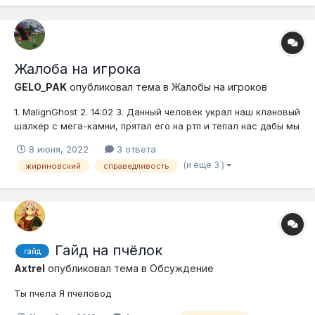
Жалоба на игрока
GELO_PAK
опубликовал тема в
Жалобы на игроков
1. MalignGhost 2. 14:02 3. Данный человек украл наш клановый
шалкер с мега-камни, прятал его на ртп и тепал нас дабы мы
его искали, а позже забрал и не отдавал. Он говорит о том,
8 июня, 2022
3 ответа
что он его просто скинул у нас на хоме, но его досихпор не
(и ещё 3 )
жириновский
справедливость
было найдено. Скорее всего очисткой он был удален. Н...
Гайд на пчёлок
гайд
Axtrel
опубликовал тема в
Обсуждение
Ты пчела Я пчеловод