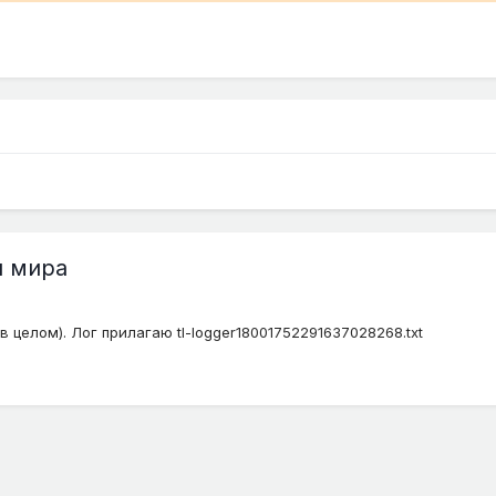
и мира
 целом). Лог прилагаю tl-logger18001752291637028268.txt