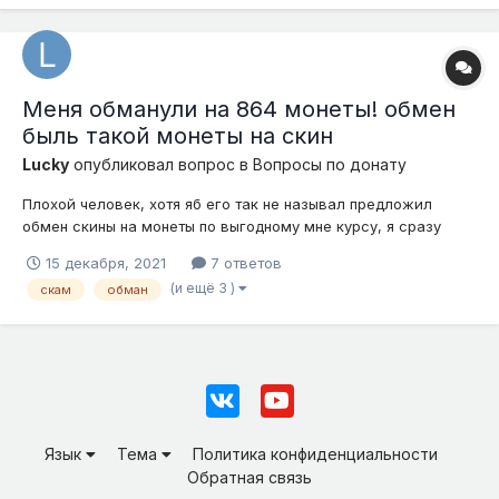
Меня обманули на 864 монеты! обмен
быль такой монеты на скин
Lucky
опубликовал вопрос в
Вопросы по донату
Плохой человек, хотя яб его так не называл предложил
обмен скины на монеты по выгодному мне курсу, я сразу
нашел покупателя, он скинул "якобы" скрины что он
15 декабря, 2021
7 ответов
обменивался с многими популярными бизнесмЕнами
(и ещё 3 )
скам
обман
simpleminecraft.ru мол все ок, ему первому скинули, я
отправил монеты, после пошел игнор. (Ниже...
Язык
Тема
Политика конфиденциальности
Обратная связь