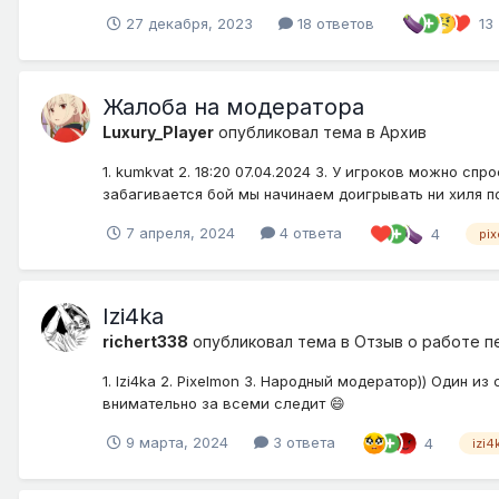
27 декабря, 2023
18 ответов
13
Жалоба на модератора
Luxury_Player
опубликовал тема в
Архив
1. kumkvat 2. 18:20 07.04.2024 3. У игроков можно сп
забагивается бой мы начинаем доигрывать ни хиля п
7 апреля, 2024
4 ответа
4
pi
Izi4ka
richert338
опубликовал тема в
Отзыв о работе п
1. Izi4ka 2. Pixelmon 3. Народный модератор)) Один 
внимательно за всеми следит 😄
9 марта, 2024
3 ответа
4
izi4