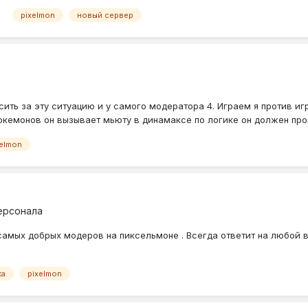
pixelmon
новый сервер
росить за эту ситуацию и у самого модератора 4. Играем я против и
окемонов он вызывает мьюту в динамаксе по логике он должен прои
xelmon
ерсонала
из самых добрых модеров на пиксельмоне . Всегда ответит на любой 
ka
pixelmon