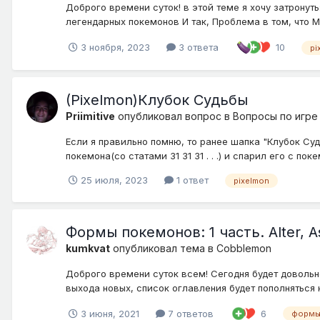
Доброго времени суток! в этой теме я хочу затронуть
легендарных покемонов И так, Проблема в том, что Мь
3 ноября, 2023
3 ответа
10
pi
(Pixelmon)Клубок Судьбы
Priimitive
опубликовал вопрос в
Вопросы по игре
Если я правильно помню, то ранее шапка "Клубок Судь
покемона(со статами 31 31 31 . . .) и спарил его с покемо
25 июля, 2023
1 ответ
pixelmon
Формы покемонов: 1 часть. Alter, 
kumkvat
опубликовал тема в
Cobblemon
Доброго времени суток всем! Сегодня будет довольн
выхода новых, список оглавления будет пополняться 
3 июня, 2021
7 ответов
6
формы