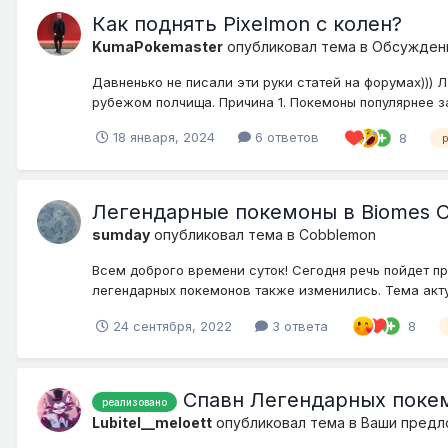
Как поднять Pixelmon с колен?
KumaPokemaster
опубликовал тема в
Обсужден
Давненько не писали эти руки статей на форумах))) 
рубежом полчища. Причина 1. Покемоны популярнее за 
18 января, 2024
6 ответов
8
Легендарные покемоны в Biomes O’
sumday
опубликовал тема в
Cobblemon
Всем доброго времени суток! Сегодня речь пойдет пр
легендарных покемонов также изменились. Тема акту
24 сентября, 2022
3 ответа
8
Спавн Легендарных покем
реализовано
Lubitel__meloett
опубликовал тема в
Ваши предл