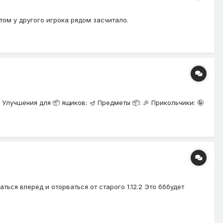
этом у другого игрока рядом засчитало.
🔧 Улучшения для 📦 ящиков: 🪔 Предметы 📦: 🎉 Прикольчики: 🤪
ься вперед и оторваться от старого 1.12.2 Это бббудет