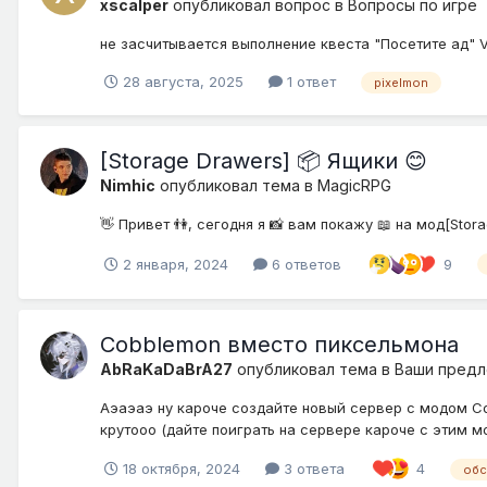
xscalper
опубликовал вопрос в
Вопросы по игре
не засчитывается выполнение квеста "Посетите ад" Vi
28 августа, 2025
1 ответ
pixelmon
[Storage Drawers] 📦 Ящики 😊
Nimhic
опубликовал тема в
MagicRPG
👋 Привет 👫, сегодня я 📸 вам покажу 📖 на мод[Stora
2 января, 2024
6 ответов
9
Cobblemon вместо пиксельмона
AbRaKaDaBrA27
опубликовал тема в
Ваши предл
Аэаэаэ ну кароче создайте новый сервер с модом Cob
крутооо (дайте поиграть на сервере кароче с этим мо
18 октября, 2024
3 ответа
4
обс