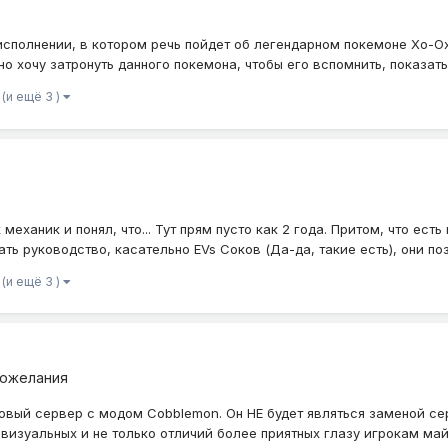
исполнении, в котором речь пойдет об легендарном покемоне Хо-Ох
о хочу затронуть данного покемона, чтобы его вспомнить, показать 
(и ещё 3 )
х механик и понял, что... Тут прям пусто как 2 года. Притом, что е
ть руководство, касательно EVs Соков (Да-да, такие есть), они позв
(и ещё 3 )
пожелания
овый сервер с модом Cobblemon. Он НЕ будет являться заменой сер
визуальных и не только отличий более приятных глазу игрокам майнк