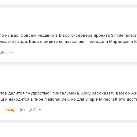
го из вас. Совсем недавно в Discord-сервере проекта Simpleminec
ющего гайда. Как вы видите по названию - победили Мираидон и Кор
щё 3 )
готов делится "мудростью" пиксельмона. Хочу рассказать вам об А
и находится в тире National Dex, но для Simple Minecraft это доста
(и ещё 3 )
гайд