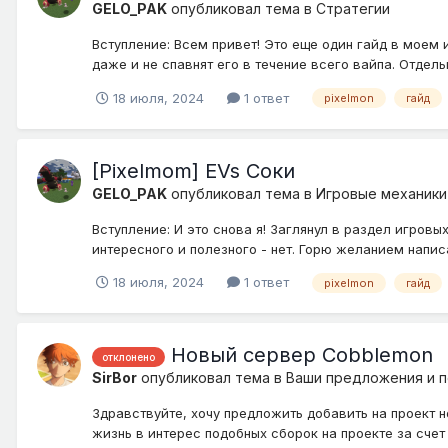
GELO_PAK
опубликовал тема в
Стратегии
Вступление: Всем привет! Это еще один гайд в моем 
даже и не спавнят его в течение всего вайпа. Отдельн
18 июля, 2024
1 ответ
pixelmon
гайд
[Pixelmom] EVs Соки
GELO_PAK
опубликовал тема в
Игровые механики
Вступление: И это снова я! Заглянул в раздел игровы
интересного и полезного - нет. Горю желанием написа
18 июля, 2024
1 ответ
pixelmon
гайд
Новый сервер Cobblemon
отклонено
SirBor
опубликовал тема в
Ваши предложения и 
Здравствуйте, хочу предложить добавить на проект н
жизнь в интерес подобных сборок на проекте за счет 