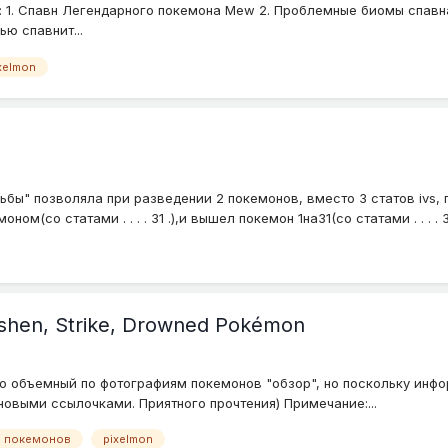
: 1. Спавн Легендарного покемона Mew 2. Проблемные биомы спавна 
ю спавнит...
xelmon
бы" позволяла при разведении 2 покемонов, вместо 3 статов ivs, п
ном(со статами . . . . 31 .),и вышел покемон 1на31(со статами . . . . 3.
Ashen, Strike, Drowned Pokémon
о объемный по фотографиям покемонов "обзор", но поскольку инфо
новыми ссылочками. Приятного прочтения) Примечание:...
 покемонов
pixelmon