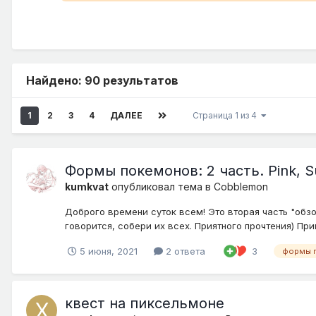
Найдено: 90 результатов
1
2
3
4
ДАЛЕЕ
Страница 1 из 4
Формы покемонов: 2 часть. Pink, S
kumkvat
опубликовал тема в
Cobblemon
Доброго времени суток всем! Это вторая часть "обзо
говорится, собери их всех. Приятного прочтения) При
5 июня, 2021
2 ответа
3
формы 
квест на пиксельмоне