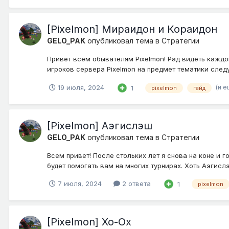
[Pixelmon] Мираидон и Кораидон
GELO_PAK
опубликовал тема в
Стратегии
Привет всем обывателям Pixelmon! Рад видеть каждо
игроков сервера Pixelmon на предмет тематики следу
(и е
19 июля, 2024
1
pixelmon
гайд
[Pixelmon] Аэгислэш
GELO_PAK
опубликовал тема в
Стратегии
Всем привет! После стольких лет я снова на коне и 
будет помогать вам на многих турнирах. Хоть Аэгислэш 
7 июля, 2024
2 ответа
1
pixelmon
[Pixelmon] Хо-Ох