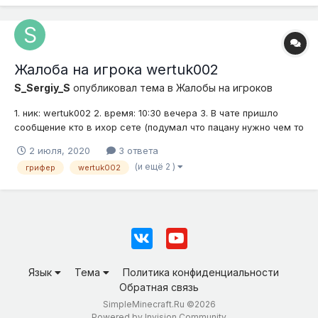
Жалоба на игрока wertuk002
S_Sergiy_S
опубликовал тема в
Жалобы на игроков
1. ник: wertuk002 2. время: 10:30 вечера 3. В чате пришло
сообщение кто в ихор сете (подумал что пацану нужно чем то
помочь, надеялся подзаработать за услугу, написал "+" в чат
2 июля, 2020
3 ответа
) но в место просьбы увидел в чате вопрос видел ли я лопату
(и ещё 2 )
грифер
wertuk002
копающею 12*12 ( я ответил "-" в чат ), после он пред...
Язык
Тема
Политика конфиденциальности
Обратная связь
SimpleMinecraft.Ru ©2026
Powered by Invision Community