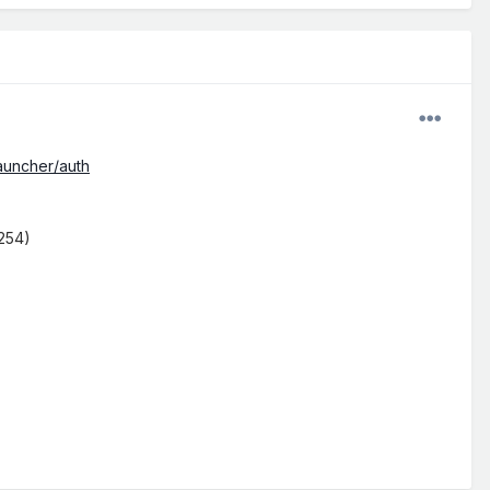
launcher/auth
254)