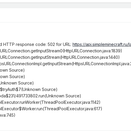
ned HTTP response code: 502 for URL:
https://api.simpleminecraft.ru/
pURLConnection.getInputStream0(HttpURLConnection.java:1839)
pURLConnection.getInputStream(HttpURLConnection.java:1440)
tpsURLConnectionImpl.getInputStream(HttpsURLConnectionImpl.java:
nown Source)
nown Source)
a(Unknown Source)
a$tryAuth$7(Unknown Source)
bda$231/491733802.run(Unknown Source)
olExecutor.runWorker(ThreadPoolExecutor.java:1142)
olExecutor$Worker.run(ThreadPoolExecutor.java:617)
ava:745)