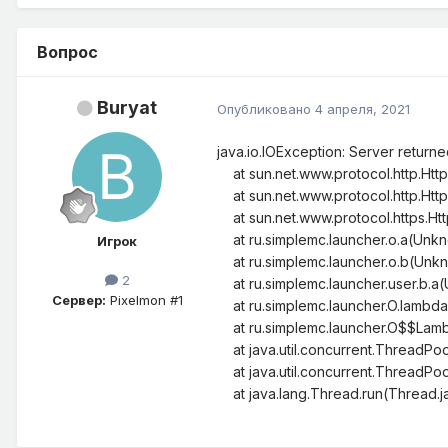
Вопрос
Buryat
Опубликовано
4 апреля, 2021
java.io.IOException: Server retur
at sun.net.www.protocol.http.Htt
at sun.net.www.protocol.http.Htt
at sun.net.www.protocol.https.Ht
at ru.simplemc.launcher.o.a(Unk
Игрок
at ru.simplemc.launcher.o.b(Unk
2
at ru.simplemc.launcher.user.b.
Сервер:
Pixelmon #1
at ru.simplemc.launcher.O.lambd
at ru.simplemc.launcher.O$$Lam
at java.util.concurrent.ThreadPo
at java.util.concurrent.ThreadPo
at java.lang.Thread.run(Thread.j