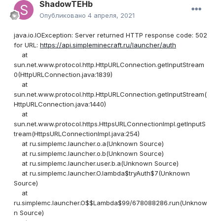
ShadowTEHb
Опубликовано
4 апреля, 2021
java.io.IOException: Server returned HTTP response code: 502
for URL:
https://api.simpleminecraft.ru/launcher/auth
at
sun.net.www.protocol.http.HttpURLConnection.getInputStream
0(HttpURLConnection.java:1839)
at
sun.net.www.protocol.http.HttpURLConnection.getInputStream(
HttpURLConnection.java:1440)
at
sun.net.www.protocol.https.HttpsURLConnectionImpl.getInputS
tream(HttpsURLConnectionImpl.java:254)
at ru.simplemc.launcher.o.a(Unknown Source)
at ru.simplemc.launcher.o.b(Unknown Source)
at ru.simplemc.launcher.user.b.a(Unknown Source)
at ru.simplemc.launcher.O.lambda$tryAuth$7(Unknown
Source)
at
ru.simplemc.launcher.O$$Lambda$99/678088286.run(Unknow
n Source)