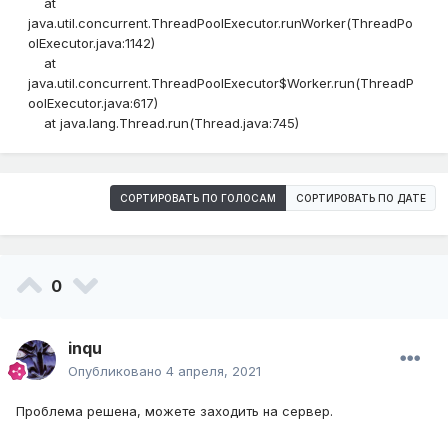
at
java.util.concurrent.ThreadPoolExecutor.runWorker(ThreadPo
olExecutor.java:1142)
at
java.util.concurrent.ThreadPoolExecutor$Worker.run(ThreadP
oolExecutor.java:617)
at java.lang.Thread.run(Thread.java:745)
СОРТИРОВАТЬ ПО ГОЛОСАМ
СОРТИРОВАТЬ ПО ДАТЕ
0
inqu
Опубликовано
4 апреля, 2021
Проблема решена, можете заходить на сервер.