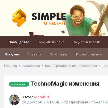
Сообщество
Перейти на сайт
Социальные сети
Форумы
Правила
Экономика
Полезно знать
Главная
Поддержка
Ваши предложения и пожелания
Tec
TechnoMagic изменения
реализовано
Автор
igorek181
,
24 декабря, 2021
в
Ваши предложения и пожелан