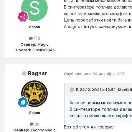
Кста по новым механизмам вспо
В синтезаторе топлива делаютс
когда ты можешь его скрафтить
Цепь переработки нефти баганна
А ещё от штук с саннариумом по
Игрок
140
Сервер:
Magic
Discord:
Slavik#2046
Ragnar
Опубликовано
24 декабря, 2021
В 24.12.2021 в 12:51,
Slavik
Кста по новым механизмам в
В синтезаторе топлива делаю
Игрок
когда ты можешь его скрафти
28
Вот об этом я и говорил
Сервер:
TechnoMagic