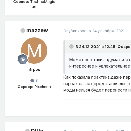
Сервер:
TechnoMagic
#1
mazzew
Опубликовано
24 декабря, 2021
В 24.12.2021 в 12:45,
Qusps
Может все таки задуматься о
интереснее и увлекательнее
Игрок
Как показала практика,даже пе
11
варпах лагает,представляешь,ч
Сервер:
Pixelmon
моды нельзя будет перенести н
DUla