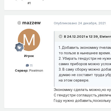
#1
mazzew
Опубликовано
24 декабря, 2021
В 24.12.2021 в 12:39,
Eleter
1. Добавить экономику пчел
то пользе в нынешнее время
Игрок
2. Убирать гендустри не нуж
самих приборов можно усло
11
3. В саму сборку можно доба
Сервер:
Pixelmon
думаю не составит труда уб
на этом сервере.
Экономику сделать можно,но нуж
С гендустри соглашусть,увелич
Году нужно добавить,поскольку