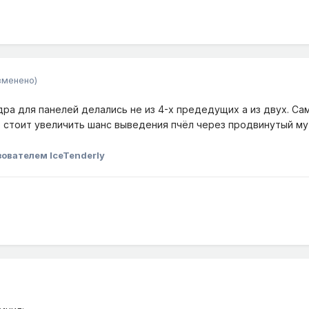
зменено)
ра для панелей делались не из 4-х предедущих а из двух. Са
 стоит увеличить шанс выведения пчёл через продвинутый мут
ователем IceTenderly