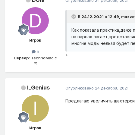
Опубликовано
24 декабря, 2021
В 24.12.2021 в 12:49,
mazze
Как показала практика,даже
на варпах лагает,представля
Игрок
многие моды нельзя будет пе
8
+
Сервер:
TechnoMagic
#1
I_Genius
Опубликовано
24 декабря, 2021
Предлагаю увеличить шахтерски
Игрок