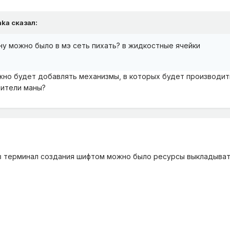
hka
сказал:
ну можно было в мэ сеть пихать? в жидкостные ячейки
жно будет добавлять механизмы, в которых будет производить
нители маны?
 в терминал создания шифтом можно было ресурсы выкладыва