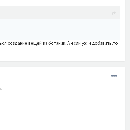
ся создание вещей из ботании. А если уж и добавить,то
ть