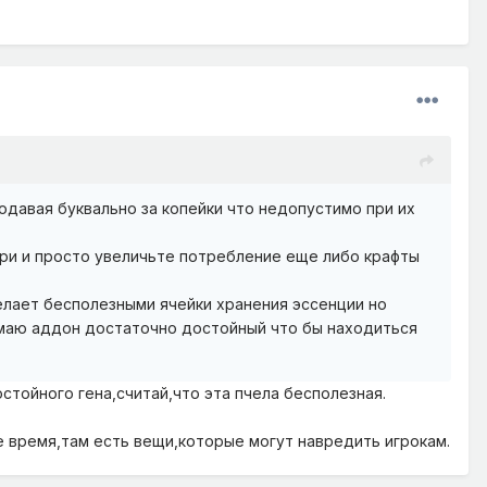
давая буквально за копейки что недопустимо при их
три и просто увеличьте потребление еще либо крафты
елает бесполезными ячейки хранения эссенции но
умаю аддон достаточно достойный что бы находиться
стойного гена,считай,что эта пчела бесполезная.
е время,там есть вещи,которые могут навредить игрокам.