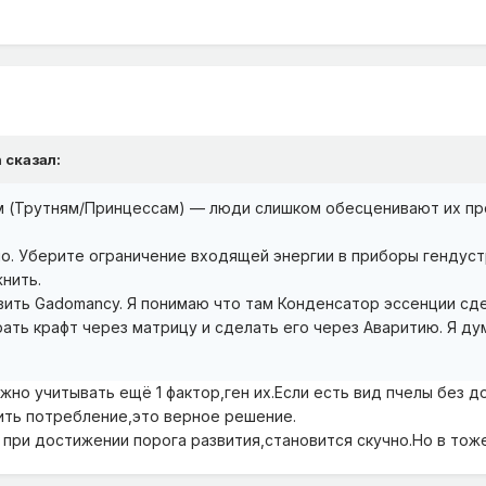
n
сказал:
ам (Трутням/Принцессам) — люди слишком обесценивают их про
.
но. Уберите ограничение входящей энергии в приборы гендус
жнить.
вить Gadomancy. Я понимаю что там Конденсатор эссенции сд
рать крафт через матрицу и сделать его через Аваритию. Я д
но учитывать ещё 1 фактор,ген их.Если есть вид пчелы без до
ить потребление,это верное решение.
 при достижении порога развития,становится скучно.Но в тож