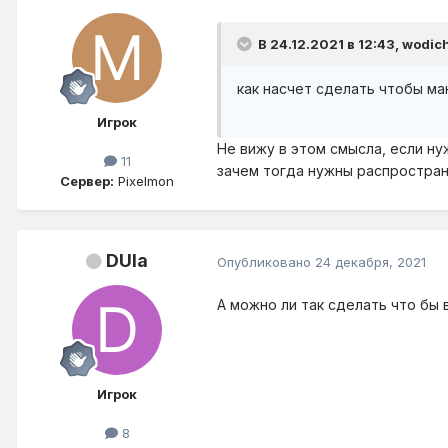
В 24.12.2021 в 12:43,
wodic
как насчет сделать чтобы ма
Игрок
Не вижу в этом смысла, если ну
11
зачем тогда нужны распростра
Сервер:
Pixelmon
DUla
Опубликовано
24 декабря, 2021
А можно ли так сделать что бы
Игрок
8