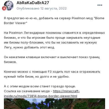
AbRaKaDaBrA27
Опубликовано
12 августа, 2022
Я предлогаю-ю-ю-ю, добавить на сервер Pixelmon мод "Biome
Border Viewer"
На Pixelmon Легендарные покемоны спавнятся в определённых
биомах, и что бы игрокам было проще закрывать неугодные
им биомы полу-блоками, что бы не заспавнить не нужную
Легу, нужно добавить этот мод.
Он нажатием клавиши включает и выключает показ границ
биомов.
Конечно можно с помощью F3 ходить пол часа огораживать
нужный тебе биом, но долго и не удобно.
А с этим модом всем станет гораздо проще.
Ссылка на скачивание мода -
https://minecraft-
inside.ru/mods/73814-biome-border-viewer.html