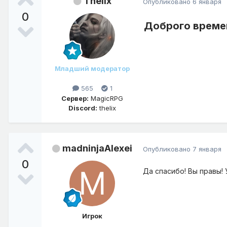
Thelix
Опубликовано
6 января
0
Доброго времен
Младший модератор
565
1
Сервер:
MagicRPG
Discord:
thelix
madninjaAlexei
Опубликовано
7 января
0
Да спасибо! Вы правы! 
Игрок