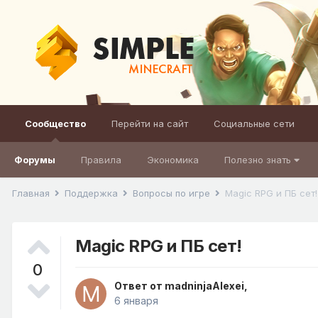
Сообщество
Перейти на сайт
Социальные сети
Форумы
Правила
Экономика
Полезно знать
Главная
Поддержка
Вопросы по игре
Magic RPG и ПБ сет!
Magic RPG и ПБ сет!
0
Ответ от
madninjaAlexei
,
6 января