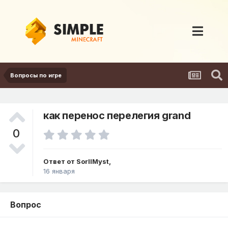
Вопросы по игре
как перенос перелегия grand
0
Ответ от
SorllMyst
,
16 января
Вопрос