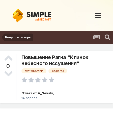
Вопросы по игре
Повышение Рагна "Клинок
небесного иссушения"
0
exstrabotania
magicrpg
Ответ от
A_Nevski
,
14 апреля