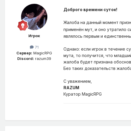
Доброго времени суток!
Жалоба на данный момент приз
применён мут, и оно утратило с
Игрок
являлось первым и единственным
71
Однако: если игрок в течение 
Сервер:
MagicRPG
мута, то получится, что младш
Discord:
razum39
жалоба будет признана обоснов
Без таких доказательств жалоб
С уважением,
RAZUM
Куратор MagicRPG