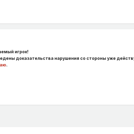
аемый игрок!
иведены доказательства нарушения со стороны уже дейст
ваю
.