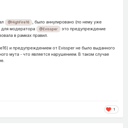
дал
, было аннулировано (по нему уже
@HighFire16
м, для модератора
это предупреждение
@Evissper
овала в рамках правил.
re16) и предупреждением от Evissper не было выданного
го мута - что является нарушением. В таком случае
е.
1