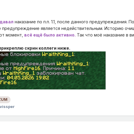
давал
наказание по п.п. 1.1, после данного предупреждения. П
ое предупреждение является недействительным. Историю оч
тот момент,
всё ещё было активно.
Так что моё наказание в ви
прикреплю скрин коллеги ниже.
ZUM
vissper