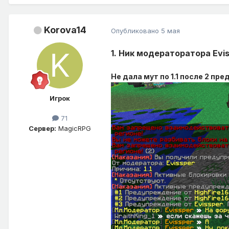
Korova14
Опубликовано
5 мая
1. Ник модераторатора Evi
Не дала мут по 1.1 после 2 пре
Игрок
71
Сервер:
MagicRPG