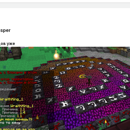
ssper
дов уже