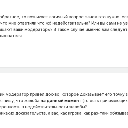
обратное, то возникает логичный вопрос: зачем это нужно, ес
 что мне ответили что жб недействительна? Или вы сами не у
ершают ваши модераторы? В таком случае именно вам следуе
льзователя.
й модератор привел док-во, которое доказывает его точку зр
 я пишу, что жалоба
на данный момент
(то есть при имеющих
еренность в недействительности жалобы?
икаких доказательств, а вас, как игрока, как раз-таки обязыва