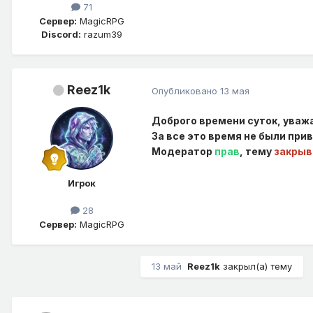
71
Сервер:
MagicRPG
Discord:
razum39
Reez1k
Опубликовано
13 мая
Доброго времени суток, уваж
За все это время не были пр
Модератор
прав
, тему
закры
Игрок
28
Сервер:
MagicRPG
13 май
Reez1k
закрыл(а) тему