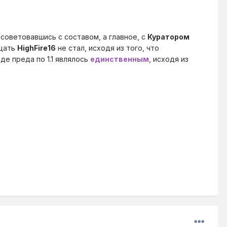
осоветовавшись с составом, а главное, с
Куратором
ищать
HighFire16
не стал, исходя из того, что
де преда по 1.1 являлось
единственным
, исходя из