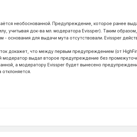
наётся необоснованной. Предупреждение, которое ранее вы
илу, учитывая док-ва мл. модератора Evissper). Таким образо
 - основания для выдачи мута отсутствовали. Evissper действ
суток докажет, что между первым предупреждением (от HighFi
ий модератор выдал второе предупреждение без промежуточно
анной, а модератору Evissper будет вынесено предупреждени
а отклоняется.