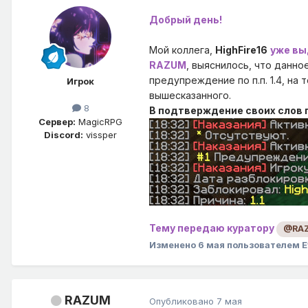
Добрый день!
Мой коллега,
HighFire16
уже вы
RAZUM
, выяснилось, что данн
предупреждение по п.п. 1.4, на 
Игрок
вышесказанного.
8
В подтверждение своих слов 
Сервер:
MagicRPG
Discord:
vissper
Тему передаю куратору
@RA
Изменено
6 мая
пользователем E
RAZUM
Опубликовано
7 мая