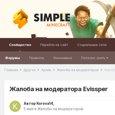
Сообщество
Перейти на сайт
Социальные сети
Форумы
Правила
Экономика
Полезно знать
Главная
Другое
Архив
Жалобы на модераторов
Жалоб
Жалоба на модератора Evissper
Автор
Korova14
,
5 мая
в
Жалобы на модераторов