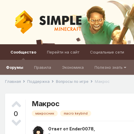
Сообщество
Перейти на сайт
Социальные сети
Форумы
Правила
Экономика
Полезно знать
Главная
Поддержка
Вопросы по игре
Макрос
Макрос
0
макросник
macro keybind
Ответ от
Ender0078
,