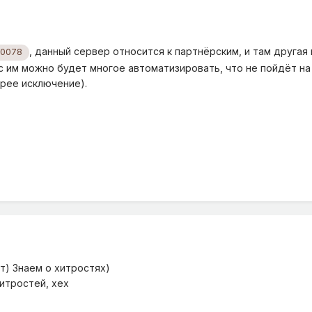
, данный сервер относится к партнёрским, и там другая 
r0078
с им можно будет многое автоматизировать, что не пойдёт на
орее исключение).
т) Знаем о хитростях)
хитростей, хех