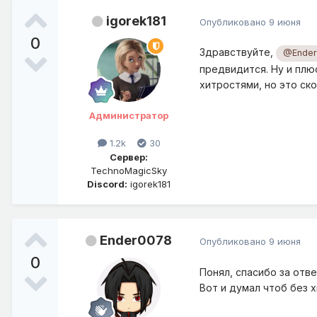
igorek181
Опубликовано
9 июня
0
Здравствуйте,
@Ende
предвидится. Ну и плю
хитростями, но это ск
Администратор
1.2k
30
Сервер:
TechnoMagicSky
Discord:
igorek181
Ender0078
Опубликовано
9 июня
0
Понял, спасибо за отве
Вот и думал чтоб без 