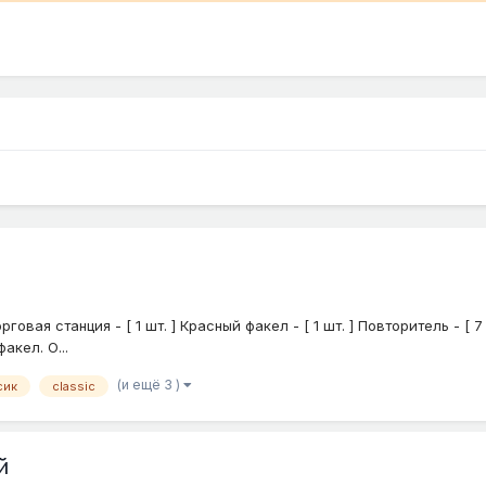
я станция - [ 1 шт. ] Красный факел - [ 1 шт. ] Повторитель - [ 7 шт
акел. О...
(и ещё 3 )
сик
classic
й