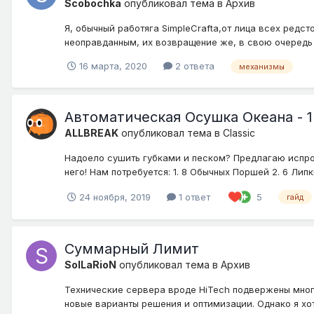
Scobochka
опубликовал тема в
Архив
Я, обычный работяга SimpleCrafta,от лица всех ред
неоправданным, их возвращение же, в свою очередь 
16 марта, 2020
2 ответа
механизмы
Автоматическая Осушка Океана - 1.
ALLBREAK
опубликовал тема в
Classic
Надоело сушить губками и песком? Предлагаю испро
него! Нам потребуется: 1. 8 Обычных Поршей 2. 6 Липк
24 ноября, 2019
1 ответ
5
гайд
Суммарный Лимит
SolLaRioN
опубликовал тема в
Архив
Технические сервера вроде HiTech подвержены много
новые варианты решения и оптимизации. Однако я хот