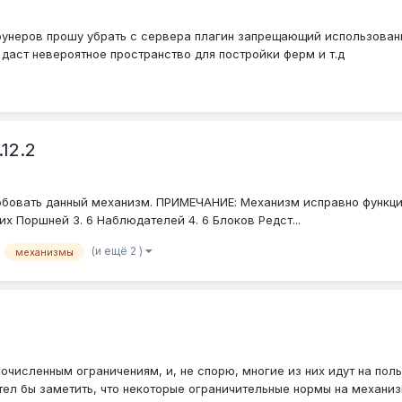
стоунеров прошу убрать с сервера плагин запрещающий использован
даст невероятное пространство для постройки ферм и т.д
12.2
бовать данный механизм. ПРИМЕЧАНИЕ: Механизм исправно функцион
их Поршней 3. 6 Наблюдателей 4. 6 Блоков Редст...
(и ещё 2 )
механизмы
численным ограничениям, и, не спорю, многие из них идут на поль
ел бы заметить, что некоторые ограничительные нормы на механизм