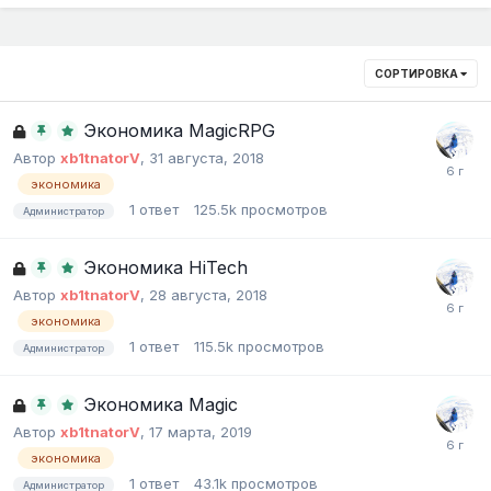
СОРТИРОВКА
Экономика MagicRPG
Автор
xb1tnatorV
,
31 августа, 2018
экономика
1
ответ
125.5k
просмотров
Администратор
Экономика HiTech
Автор
xb1tnatorV
,
28 августа, 2018
экономика
1
ответ
115.5k
просмотров
Администратор
Экономика Magic
Автор
xb1tnatorV
,
17 марта, 2019
экономика
1
ответ
43.1k
просмотров
Администратор