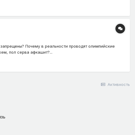
е запрещены? Почему в реальности проводят олимпийские
ем, пол серва афкашит?...
Активность
язь