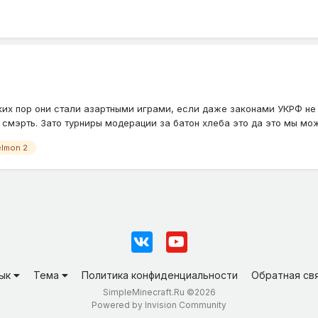
ких пор они стали азартными играми, если даже законами УКРФ н
 смэрть. Зато турниры модерации за батон хлеба это да это мы мож
elmon 2
зык
Тема
Политика конфиденциальности
Обратная св
SimpleMinecraft.Ru ©2026
Powered by Invision Community