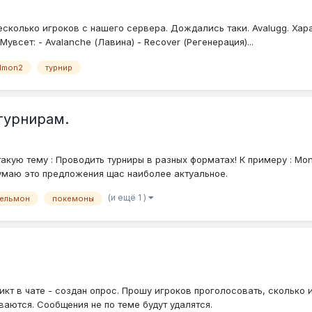
колько игроков с нашего сервера. Дождались таки. Avalugg. Характ
увсет: - Avalanche (Лавина) - Recover (Регенерация)...
elmon2
турнир
турнирам.
акую тему : Проводить турниры в разных форматах! К примеру : Mo
Я думаю это предложения щас наиболее актуальное.
(и ещё 1 )
сельмон
покемоны
ликт в чате - создан опрос. Прошу игроков проголосовать, сколько
ваются. Сообщения не по теме будут удалятся.