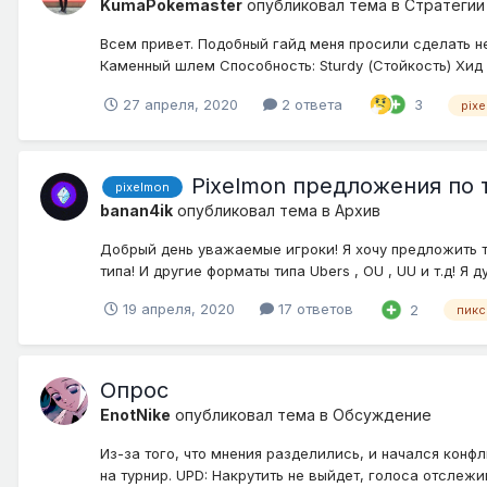
KumaPokemaster
опубликовал тема в
Стратегии
Всем привет. Подобный гайд меня просили сделать нес
Каменный шлем Способность: Sturdy (Стойкость) Хид М
27 апреля, 2020
2 ответа
3
pix
Pixelmon предложения по 
pixelmon
banan4ik
опубликовал тема в
Архив
Добрый день уважаемые игроки! Я хочу предложить т
типа! И другие форматы типа Ubers , OU , UU и т.д! 
19 апреля, 2020
17 ответов
2
пик
Опрос
EnotNike
опубликовал тема в
Обсуждение
Из-за того, что мнения разделились, и начался конф
на турнир. UPD: Накрутить не выйдет, голоса отслежи