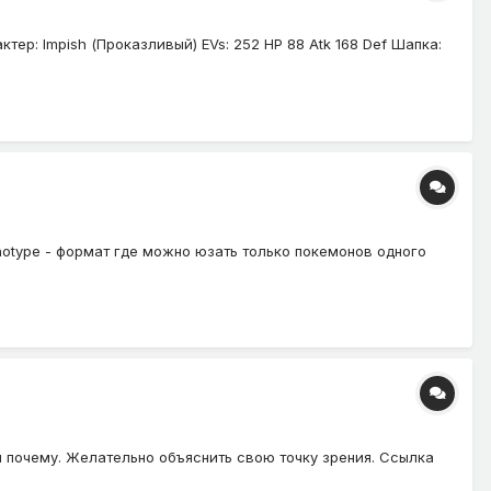
ер: Impish (Проказливый) EVs: 252 HP 88 Atk 168 Def Шапка:
notype - формат где можно юзать только покемонов одного
 и почему. Желательно объяснить свою точку зрения. Ссылка