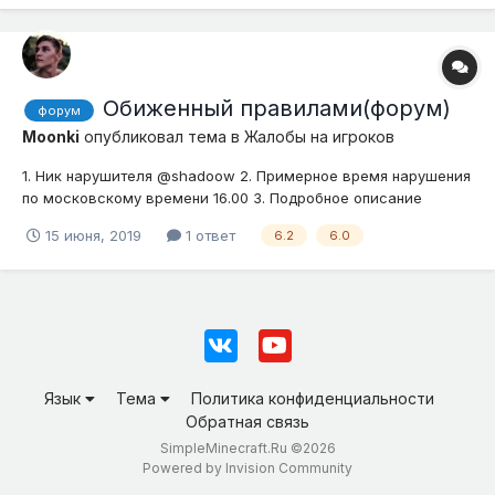
Обиженный правилами(форум)
форум
Moonki
опубликовал тема в
Жалобы на игроков
1. Ник нарушителя @shadoow 2. Примерное время нарушения
по московскому времени 16.00 3. Подробное описание
нарушения (опишите ситуацию) Считаю это косвенным
15 июня, 2019
1 ответ
6.2
6.0
оскорблением. Так сказать за что боролся, на то и
напоролся 4. Доказательства (скриншоты, видео)
Язык
Тема
Политика конфиденциальности
Обратная связь
SimpleMinecraft.Ru ©2026
Powered by Invision Community