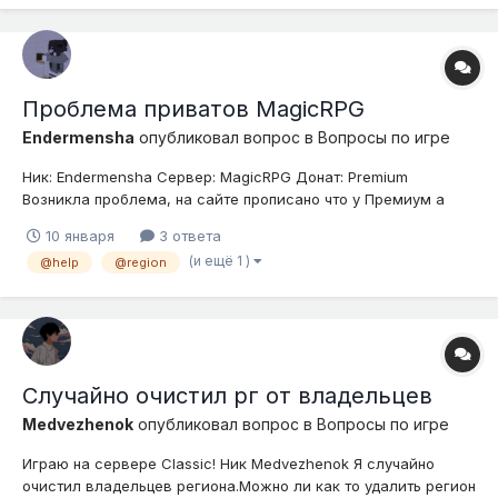
Проблема приватов MagicRPG
Endermensha
опубликовал вопрос в
Вопросы по игре
Ник: Endermensha Сервер: MagicRPG Донат: Premium
Возникла проблема, на сайте прописано что у Премиум а
доступно 10 регионов, однако, имея 6 рг в обычном и 1 в аду.
10 января
3 ответа
(Ниже прикреплены наличие рг по мирам и их отсутствие)
(и ещё 1 )
@help
@region
При создании 8 пишет у вас слишком много регионов, удал...
Случайно очистил рг от владельцев
Medvezhenok
опубликовал вопрос в
Вопросы по игре
Играю на сервере Classic! Ник Medvezhenok Я случайно
очистил владельцев региона.Можно ли как то удалить регион