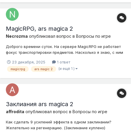
MagicRPG, ars magica 2
Necrozma
опубликовал вопрос в
Вопросы по игре
Доброго времени суток. На сервере MagicRPG не работает
фокус транспортировки предметов. Насколько я знаю, с ним
действительно было пару неприятных моментов, но это было
23 декабря, 2025
1 ответ
уже в далёком прошлом. Данный фокус очень важен для
(и ещё 1 )
magicrpg
ars magic 2
геймплея, так как с его помощью можно создавать
множество интересных и уни...
Заклиания ars magica 2
affrodita
опубликовал вопрос в
Вопросы по игре
Как сделать 9 усилений эффекта в одном заклинании?
Желательно на регенерацию. (Заклинание куплено)