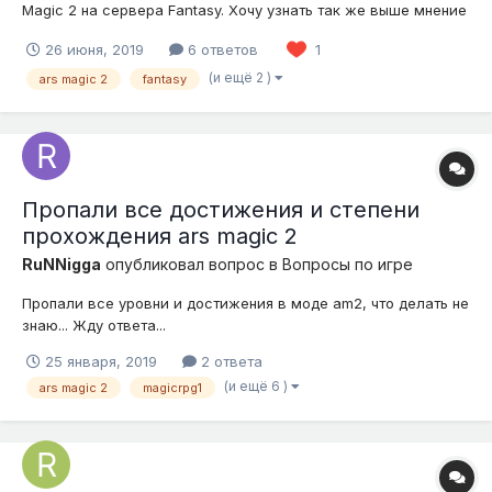
Magic 2 на сервера Fantasy. Хочу узнать так же выше мнение
по поводу возвращения этого мода. Да, он есть на Магике, а
26 июня, 2019
6 ответов
1
вот я хочу на Fantasy. Как было пару вайпов назад, Ars Magic
2 как часть Fantasy!
(и ещё 2 )
ars magic 2
fantasy
Пропали все достижения и степени
прохождения ars magic 2
RuNNigga
опубликовал вопрос в
Вопросы по игре
Пропали все уровни и достижения в моде am2, что делать не
знаю... Жду ответа...
25 января, 2019
2 ответа
(и ещё 6 )
ars magic 2
magicrpg1