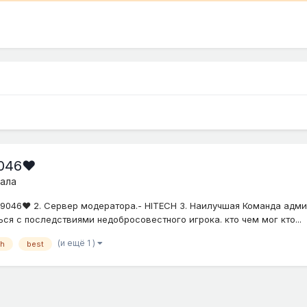
9046❤
ала
9046❤ 2. Сервер модератора.- HITECH 3. Наилучшая Команда адми
ься с последствиями недобросовестного игрока. кто чем мог кто...
(и ещё 1 )
ch
best