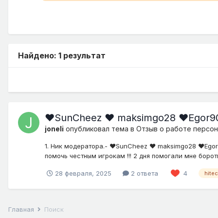
Найдено: 1 результат
❤SunCheez ❤ maksimgo28 ❤Egor
joneli
опубликовал тема в
Отзыв о работе персон
1. Ник модератора.- ❤SunCheez ❤ maksimgo28 ❤Egor
помочь честным игрокам !!! 2 дня помогали мне борот
28 февраля, 2025
2 ответа
4
hite
Главная
Поиск