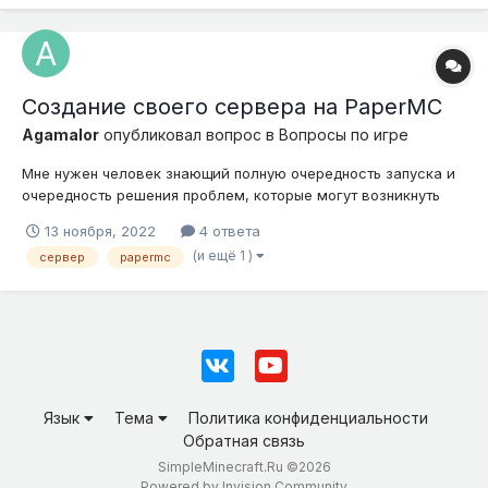
Создание своего сервера на PaperMC
Agamalor
опубликовал вопрос в
Вопросы по игре
Мне нужен человек знающий полную очередность запуска и
очередность решения проблем, которые могут возникнуть
при запуске. Желательно иметь связь через Discord.
13 ноября, 2022
4 ответа
(и ещё 1 )
сервер
papermc
Язык
Тема
Политика конфиденциальности
Обратная связь
SimpleMinecraft.Ru ©2026
Powered by Invision Community