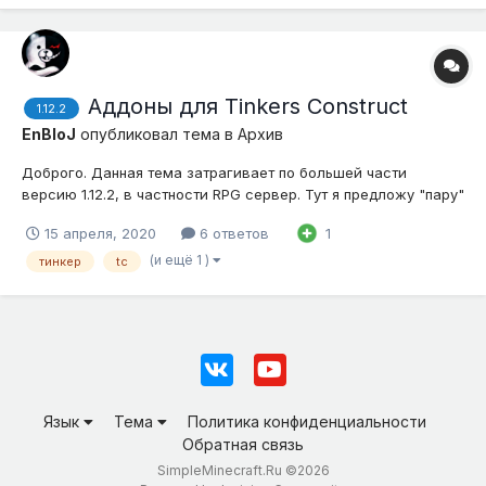
Аддоны для Tinkers Construct
1.12.2
EnBloJ
опубликовал тема в
Архив
Доброго. Данная тема затрагивает по большей части
версию 1.12.2, в частности RPG сервер. Тут я предложу "пару"
интересных аддонов к моду Tinkers Construct. Все аддоны я
15 апреля, 2020
6 ответов
1
не тестил, так что опишу поверхностно. 1. Pewter - делает
связь со следующими модами: Astral Sorcery, Botania,
(и ещё 1 )
тинкер
tc
Thaumcra...
Язык
Тема
Политика конфиденциальности
Обратная связь
SimpleMinecraft.Ru ©2026