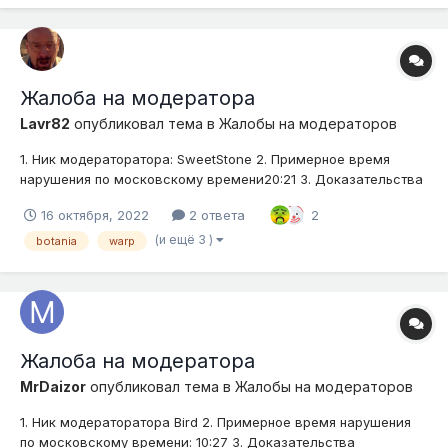
Жалоба на модератора
Lavr82
опубликовал тема в
Жалобы на модераторов
1. Ник модераторатора: SweetStone 2. Примерное время
нарушения по московскому времени20:21 3. Доказательства
(скриншоты, видео) 4. Подробное описание нарушения
16 октября, 2022
2 ответа
2
(опишите ситуацию): Обратилась к игроку, дали варн, затем
свитстоун выдает ещё один и мне мут дали. У человека такой
(и ещё 3 )
botania
warp
же ник...
Жалоба на модератора
MrDaizor
опубликовал тема в
Жалобы на модераторов
1. Ник модераторатора Bird 2. Примерное время нарушения
по московскому времени: 10:27 3. Доказательства