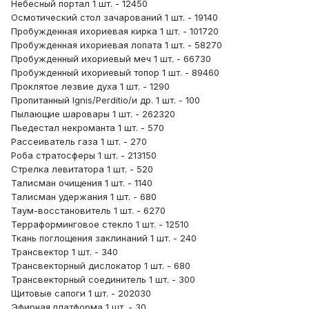
Небесный портал 1 шт. - 12450
Осмотический стол зачарований 1 шт. - 19140
Пробужденная ихориевая кирка 1 шт. - 101720
Пробужденная ихориевая лопата 1 шт. - 58270
Пробужденный ихориевый меч 1 шт. - 66730
Пробужденный ихориевый топор 1 шт. - 89460
Проклятое лезвие духа 1 шт. - 1290
Пропитанный Ignis/Perditio/и др. 1 шт. - 100
Пылающие шаровары 1 шт. - 262320
Пьедестал некроманта 1 шт. - 570
Рассеиватель газа 1 шт. - 270
Роба стратосферы 1 шт. - 213150
Стрелка левитатора 1 шт. - 520
Талисман очищения 1 шт. - 1140
Талисман удержания 1 шт. - 680
Таум-восстановитель 1 шт. - 6270
Терраформинговое стекло 1 шт. - 12510
Ткань поглощения заклинаний 1 шт. - 240
Трансвектор 1 шт. - 340
Трансвекторный дислокатор 1 шт. - 680
Трансвекторный соединитель 1 шт. - 300
Щитовые сапоги 1 шт. - 202030
Эфирная платформа 1 шт. - 30