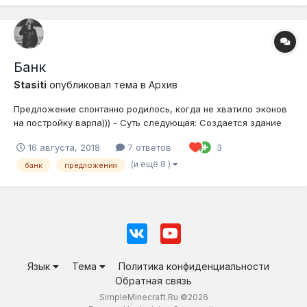
Банк
Stasiti
опубликовал тема в
Архив
Предложение спонтанно родилось, когда не хватило эконов
на постройку варпа))) - Суть следующая: Создается здание
банка(или ломбарда). Игрок может взять в кредит некое
16 августа, 2018
7 ответов
3
количество эконов на определенный срок. Тикает таймер,
когда он должен погасить свой долг. --- Если по истечению...
(и ещё 8 )
банк
предложения
Язык
Тема
Политика конфиденциальности
Обратная связь
SimpleMinecraft.Ru ©2026