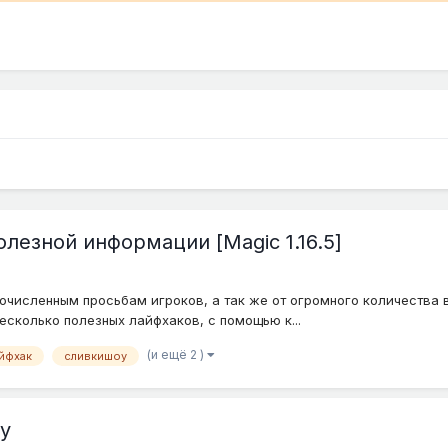
лезной информации [Magic 1.16.5]
очисленным просьбам игроков, а так же от огромного количества в
несколько полезных лайфхаков, с помощью к...
(и ещё 2 )
йфхак
сливкишоу
у