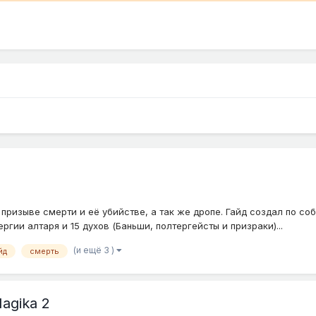
призыве смерти и её убийстве, а так же дропе. Гайд создал по соб
ергии алтаря и 15 духов (Баньши, полтергейсты и призраки)...
(и ещё 3 )
йд
смерть
agika 2