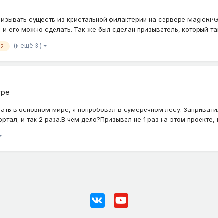
зывать существ из кристальной филактерии на сервере MagicRPG?
 и его можно сделать. Так же был сделан призыватель, который так
(и ещё 3 )
a2
гре
ть в основном мире, я попробовал в сумеречном лесу. Заприватил
ал, и так 2 раза.В чём дело?Призывал не 1 раз на этом проекте, но