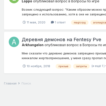
Loppo
опубликовал вопрос в
Вопросы по игре
Возник следующий вопрос: "Каким образом можно при
запрещено к использованию, хотя в оке не запрещено
11 мая, 2020
1 ответ
magicrpg
arsmagic
Деревня демонов на Fentesy Pve
Arkhangelon
опубликовал вопрос в
Вопросы по и
Мне сказали что деревню демонов запрещено призыва
кинжалом жертвоприношения, у меня сразу пропал порт
(и ещё 1 )
10 ноября, 2018
призыв
запреты
Главная
Поиск