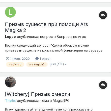
Призыв существ при помощи Ars
Magika 2
Loppo
опубликовал вопрос в
Вопросы по игре
Возник следующий вопрос: "Каким образом можно
призывать существ из кристальной филактерии на сервере
MagicRPG?". Были попытки использовать заклинание призыва
11 мая, 2020
1 ответ
- оно запрещено к использованию, хотя в оке не запрещено и
(и ещё 3 )
magicrpg
arsmagica2
его можно сделать. Так же был сделан призыватель,
который так же не работает. Помещ...
[Witchery] Призыв смерти
Thelix
опубликовал тема в
MagicRPG
Всем здравствуйте, в данной теме хочу рассказать о