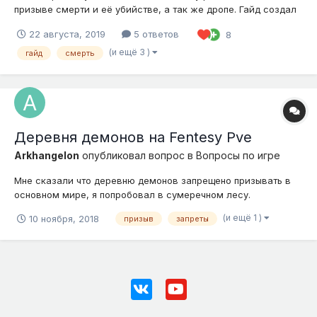
призыве смерти и её убийстве, а так же дропе. Гайд создал
по собственному опыту(и не только). Начнём: Для этого
22 августа, 2019
5 ответов
8
потребуется белый круг 11на11 (7на7 и 15на15 для красоты)
6000 энергии алтаря и 15 духов (Баньши, полтергейсты и
(и ещё 3 )
гайд
смерть
призраки)...
Деревня демонов на Fentesy Pve
Arkhangelon
опубликовал вопрос в
Вопросы по игре
Мне сказали что деревню демонов запрещено призывать в
основном мире, я попробовал в сумеречном лесу.
Заприватил регион, всё сделал, и когда стал убивать
(и ещё 1 )
10 ноября, 2018
призыв
запреты
падшего ангела кинжалом жертвоприношения, у меня сразу
пропал портал, и так 2 раза.В чём дело?Призывал не 1 раз на
этом проекте, но после этог...