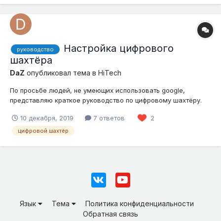
Настройка цифрового
руководство
шахтёра
DaZ
опубликовал тема в
HiTech
По просьбе людей, не умеющих использовать google,
представляю краткое руководство по цифровому шахтёру.
Сейчас я научу вас правильно настраивать механизм, что
10 декабря, 2019
7 ответов
2
позволит в кратчайшие сроки начать добывать руды. Общая
информация Настройка куба Меню шахтёра Настройки шах...
цифровой шахтёр
Язык
Тема
Политика конфиденциальности
Обратная связь