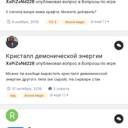
XoPiZoNd228
опубликовал вопрос в
Вопросы по игре
У сигила вихря нема крафта. Можете добавить?
(и ещё 1 )
4 ноября, 2019
1.12.2
blood magic
Кристалл демонической энергии
XoPiZoNd228
опубликовал вопрос в
Вопросы по игре
Можно ли вообще вырастить кристалл демонической
энергии другого типа (не сырой). На сервере стак
кристаллов наделал и все с сырой энергией. Даже в
31 октября, 2019
3 ответа
одиночной игре проводил опыт. Заставил 1 чанк
(и ещё 1 )
rpg
blood magic
кристаллизаторами и ни одного кристалла другого типа, все
стандартные. Они разрешены вообще?