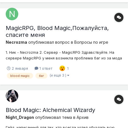
MagicRPG, Blood Magic,Пожалуйста,
спасите меня
Necrozma
опубликовал вопрос в
Вопросы по игре
1. Ник - Necrozma 2. Сервер - MagicRPG Здравствуйте. На
сервере MagicRPG у меня возникла проблема баг из за мода
Blood Magic. Мой уровень крови ушёл в очень большой
2 января
1 ответ
1
минус, что, по сути, невозможно при обычной игре. Я не
понимаю, как и почему это произошло. Сейчас я не могу
(и ещё 3 )
blood magic
баг
восстано...
Blood Magic: Alchemical Wizardy
Night_Dragon
опубликовал тема в
Архив
Гайд, написанный для тех, кто всегда хотел обуздать всю