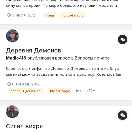
силу магов крови. По мере большего изучения мода или
поступления информации гайд может обновляться. 1 раздел.
3 июля, 2021
гайд
blood magic
Первые шаги. Кровавый алтарь. С чего начинать мод? С
крафта "Руководства мага крови" кому будет удобней с н...
Деревня Демонов
Madio418
опубликовал вопрос в
Вопросы по игре
Кароче, есть инфа, что Деревню Демонов ( та что из блуд
магика) можно заспавнить только в сум.лесу. Хотелось бы
узнать, насколько это правда, а если правда - то почему
6 января, 2020
нельзя её заспавнить в обычном мире? Ну и ещё напишите
(и ещё 1 )
деревня демонов
blood magic
мб какую инфу, которую нужно соблюдать при этом ритуале.
Спасибо.
Сигил вихря