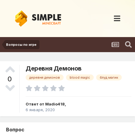
Вопросы по игре
Деревня Демонов
0
деревня демонов
blood magic
блуд магик
Ответ от
Madio418
,
6 января, 2020
Вопрос