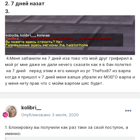
2. 7 дней назат
3.
4.Меня забанили на 7 дней иза тово что мой друг грифирил в
мой рг мне даже не дали нечего сказати как я в бан полетел
на 7 дней перед этим я его кикнул из рг TheFox87 из варпа
когда я пришол ч 7 дней меня вапше убрали из МОЕГО варпа и
у меня нету прав что с мойм варпом шяс будет .
kolibri__
Опубликовано
3 июля, 2020
1. Блокировку вы получили как раз таки за свой поступок, а
именно: